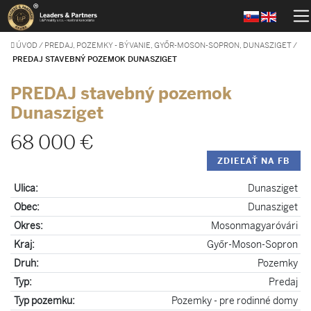
ÚVOD
/
PREDAJ, POZEMKY - BÝVANIE, GYŐR-MOSON-SOPRON, DUNASZIGET
/
PREDAJ STAVEBNÝ POZEMOK DUNASZIGET
PREDAJ stavebný pozemok
Dunasziget
68 000 €
ZDIEĽAŤ NA FB
Ulica:
Dunasziget
Obec:
Dunasziget
Okres:
Mosonmagyaróvári
Kraj:
Győr-Moson-Sopron
Druh:
Pozemky
Typ:
Predaj
Typ pozemku:
Pozemky - pre rodinné domy