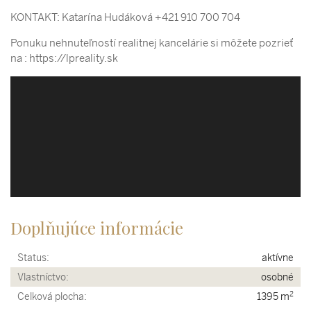
KONTAKT: Katarína Hudáková +421 910 700 704
Ponuku nehnuteľností realitnej kancelárie si môžete pozrieť
na : https://lpreality.sk
Doplňujúce informácie
Status:
aktívne
Vlastníctvo:
osobné
2
Celková plocha:
1395 m