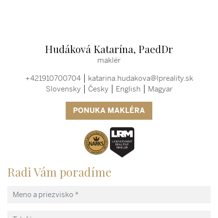
Hudáková Katarína, PaedDr
maklér
+421910700704
katarina.hudakova@lpreality.sk
Slovensky
Česky
English
Magyar
PONUKA MAKLÉRA
Radi Vám poradíme