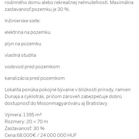
rodinného domu alebo rekreačnej nehnuteľnosti. Maximálna
zastavanosť pozemku je 30 %.
Inžinierske siete:
elektrina na pozemku
plyn na pozemku
vlastná studňa
vodovod pred pozemkom
kanalizácia pred pozemkom
Lokalita ponúka pokojné bývanie v blízkosti prírody, ramien
Dunaja a cyklotrás, pričom zároveň zabezpečuje dobrú
dostupnosť do Mosonmagyaróváru aj Bratislavy.
Výmera: 1 395 m²
Rozmery: 20 × 70 m
Zastavanosť: 30 %
Cena:68.000€ / 24 000 000 HUF