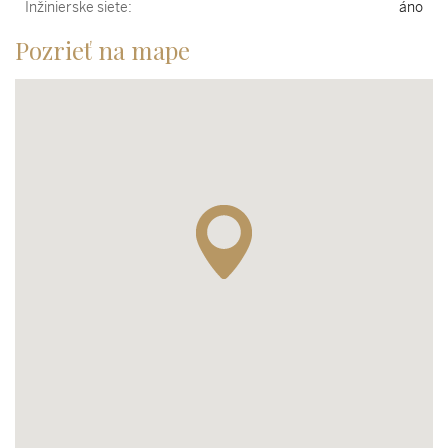
Inžinierske siete:
áno
Pozrieť na mape