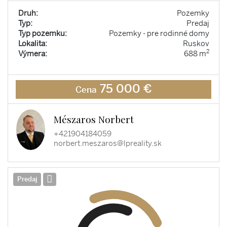
Druh:
Pozemky
Typ:
Predaj
Typ pozemku:
Pozemky - pre rodinné domy
Lokalita:
Ruskov
2
Výmera:
688 m
75 000 €
Cena
Mészaros Norbert
+421904184059
norbert.meszaros@lpreality.sk
Predaj