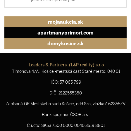
mojaaukcia.sk
apartmanyprimori.com
domykosice.sk
Leaders & Partners (L&P reality) s.r.o
Timonova 4/A, Košice -mestská časť Staré mesto, 040 01
IČO: 57 065 799
DIČ: 2122555380
Zapísaná:OR Mestského súdu Košice, odd Sro, vložka č 62855/V
Bank.spojenie: ČSOB a.s.
Č.účtu: SK53 7500 0000 0040 3519 8801