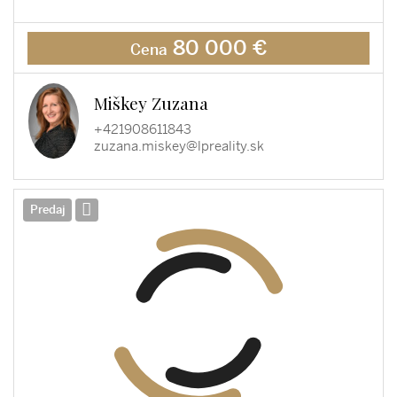
80 000 €
Cena
Miškey Zuzana
+421908611843
zuzana.miskey@lpreality.sk
Predaj