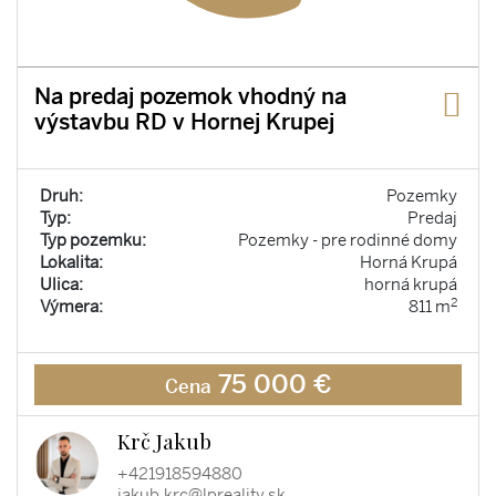
Na predaj pozemok vhodný na
výstavbu RD v Hornej Krupej
Druh:
Pozemky
Typ:
Predaj
Typ pozemku:
Pozemky - pre rodinné domy
Lokalita:
Horná Krupá
Ulica:
horná krupá
2
Výmera:
811 m
75 000 €
Cena
Krč Jakub
+421918594880
jakub.krc@lpreality.sk