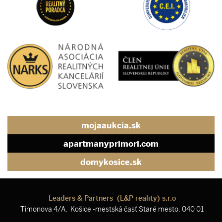
mojaaukcia.sk
apartmanyprimori.com
domykosice.sk
Leaders & Partners (L&P reality) s.r.o
Timonova 4/A, Košice -mestská časť Staré mesto, 040 01