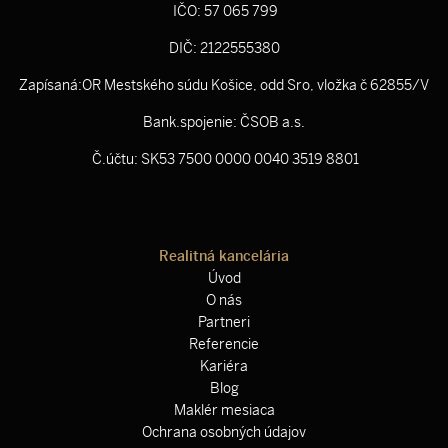
IČO: 57 065 799
DIČ: 2122555380
Zapísaná:OR Mestského súdu Košice, odd Sro, vložka č 62855/V
Bank.spojenie: ČSOB a.s.
Č.účtu: SK53 7500 0000 0040 3519 8801
Realitná kancelária
Úvod
O nás
Partneri
Referencie
Kariéra
Blog
Maklér mesiaca
Ochrana osobných údajov