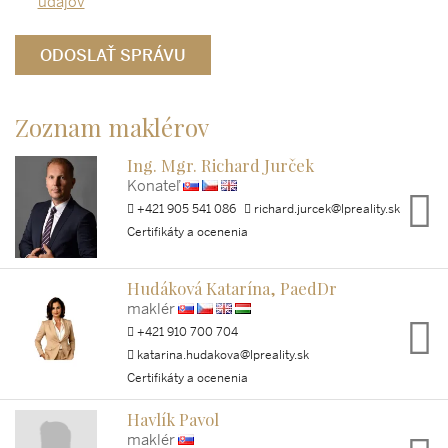
údajov
Zoznam maklérov
Ing. Mgr. Richard Jurček
Konateľ
+421 905 541 086
richard.jurcek@lpreality.sk
Certifikáty a ocenenia
Hudáková Katarína, PaedDr
maklér
+421 910 700 704
katarina.hudakova@lpreality.sk
Certifikáty a ocenenia
Havlík Pavol
maklér