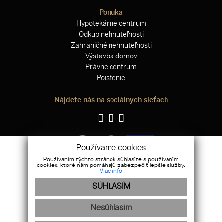
Ponuka
Hypotekárne centrum
Odkup nehnuteľnosti
Zahraničné nehnuteľnosti
Výstavba domov
Právne centrum
Poistenie
Nájdete nás na sociálnych sieťach
Používame cookies
Používaním týchto stránok súhlasíte s používaním
cookies, ktoré nám pomáhajú zabezpečiť lepšie služby.
Viac info
SÚHLASÍM
WEBDESIGN
|
WEBEX.DIGITAL
Nesúhlasím