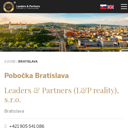
ÚVOD
/
BRATISLAVA
Pobočka Bratislava
Leaders & Partners (L&P reality),
s.r.o.
Bratislava
+421 905 541 086