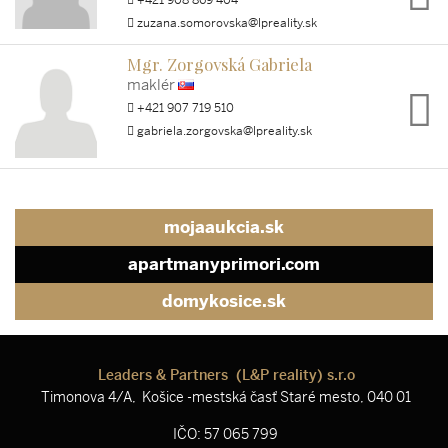
zuzana.somorovska@lpreality.sk
Mgr. Zorgovská Gabriela
maklér
+421 907 719 510
gabriela.zorgovska@lpreality.sk
mojaaukcia.sk
apartmanyprimori.com
domykosice.sk
Leaders & Partners (L&P reality) s.r.o
Timonova 4/A, Košice -mestská časť Staré mesto, 040 01
IČO: 57 065 799