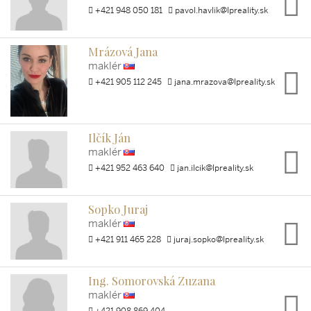
+421 948 050 181
pavol.havlik@lpreality.sk
Mrázová Jana
maklér
+421 905 112 245
jana.mrazova@lpreality.sk
Ilčík Ján
maklér
+421 952 463 640
jan.ilcik@lpreality.sk
Sopko Juraj
maklér
+421 911 465 228
juraj.sopko@lpreality.sk
Ing. Somorovská Zuzana
maklér
+421 908 869 404