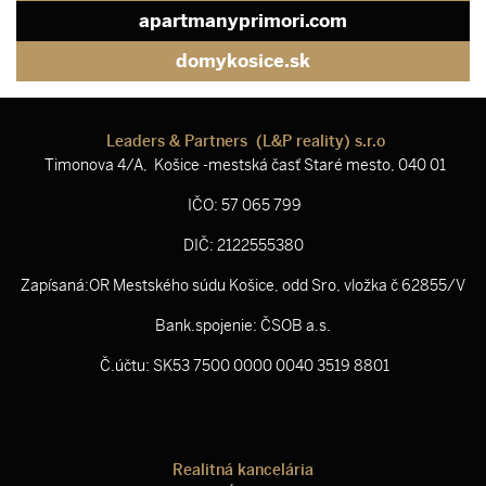
apartmanyprimori.com
domykosice.sk
Leaders & Partners (L&P reality) s.r.o
Timonova 4/A, Košice -mestská časť Staré mesto, 040 01
IČO: 57 065 799
DIČ: 2122555380
Zapísaná:OR Mestského súdu Košice, odd Sro, vložka č 62855/V
Bank.spojenie: ČSOB a.s.
Č.účtu: SK53 7500 0000 0040 3519 8801
Realitná kancelária