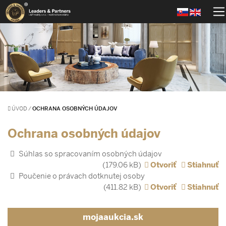
ÚVOD
/
OCHRANA OSOBNÝCH ÚDAJOV
Ochrana osobných údajov
Súhlas so spracovaním osobných údajov
(179.06 kB)
Otvoriť
Stiahnuť
Poučenie o právach dotknutej osoby
(411.82 kB)
Otvoriť
Stiahnuť
mojaaukcia.sk