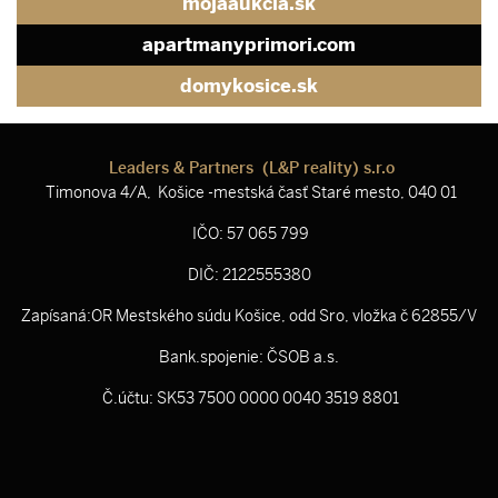
mojaaukcia.sk
apartmanyprimori.com
domykosice.sk
Leaders & Partners (L&P reality) s.r.o
Timonova 4/A, Košice -mestská časť Staré mesto, 040 01
IČO: 57 065 799
DIČ: 2122555380
Zapísaná:OR Mestského súdu Košice, odd Sro, vložka č 62855/V
Bank.spojenie: ČSOB a.s.
Č.účtu: SK53 7500 0000 0040 3519 8801