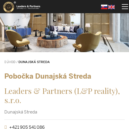
ÚVOD
/
DUNAJSKÁ STREDA
Pobočka Dunajská Streda
Leaders & Partners (L&P reality),
s.r.o.
Dunajská Streda
+421 905 541 086