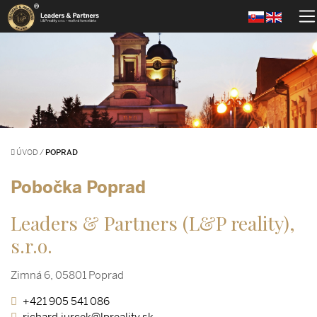
ÚVOD
/
POPRAD
Pobočka Poprad
Leaders & Partners (L&P reality),
s.r.o.
Zimná 6, 05801 Poprad
+421 905 541 086
richard.jurcek@lpreality.sk