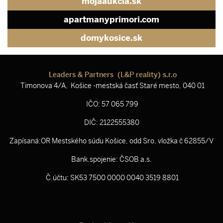
mojaaukcia.sk
apartmanyprimori.com
domykosice.sk
Leaders & Partners (L&P reality) s.r.o
Timonova 4/A, Košice -mestská časť Staré mesto, 040 01
IČO: 57 065 799
DIČ: 2122555380
Zapísaná:OR Mestského súdu Košice, odd Sro, vložka č 62855/V
Bank.spojenie: ČSOB a.s.
Č.účtu: SK53 7500 0000 0040 3519 8801