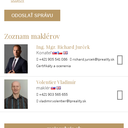
údajov
Zoznam maklérov
Ing. Mgr. Richard Jurček
Konateľ
+421 905 541 086
richard.jurcek@lpreality.sk
Certifikáty a ocenenia
Volentier Vladimír
maklér
+421 903 565 655
vladimir.volentier@lpreality.sk