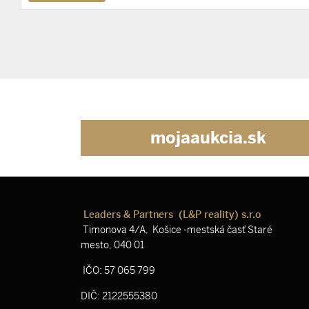
mojaaukcia.sk
Leaders & Partners (L&P reality) s.r.o
Timonova 4/A, Košice -mestská časť Staré
mesto, 040 01
IČO: 57 065 799
DIČ: 2122555380