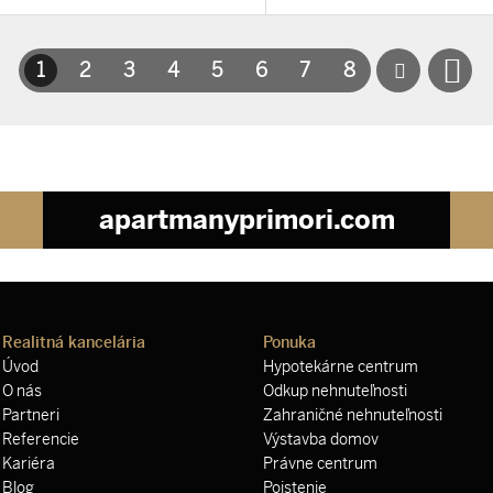
1
2
3
4
5
6
7
8
apartmanyprimori.com
Realitná kancelária
Ponuka
Úvod
Hypotekárne centrum
O nás
Odkup nehnuteľnosti
Partneri
Zahraničné nehnuteľnosti
Referencie
Výstavba domov
Kariéra
Právne centrum
Blog
Poistenie