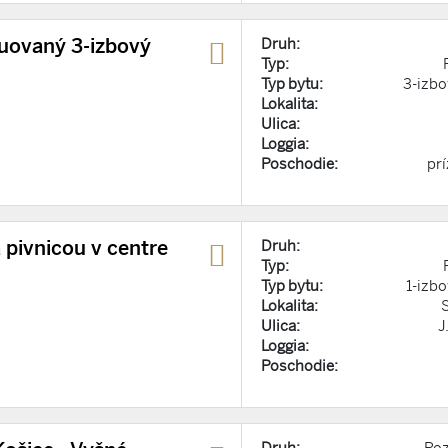
ruovaný 3-izbový
Druh:
Typ:
Typ bytu:
3-izbo
Lokalita:
Ulica:
Loggia:
Poschodie:
pr
a pivnicou v centre
Druh:
Typ:
Typ bytu:
1-izbo
Lokalita:
Ulica:
J
Loggia:
Poschodie: