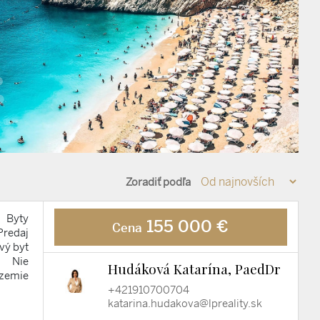
Zoradiť podľa
Byty
155 000 €
Cena
Predaj
vý byt
Nie
Hudáková Katarína, PaedDr
ízemie
+421910700704
katarina.hudakova@lpreality.sk