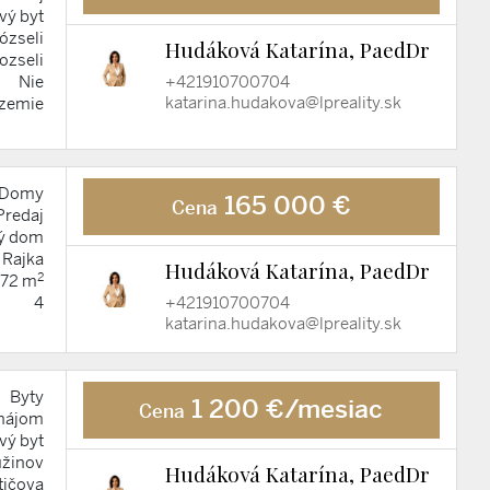
vý byt
ózseli
Hudáková Katarína, PaedDr
ozseli
+421910700704
Nie
katarina.hudakova@lpreality.sk
ízemie
Domy
165 000 €
Cena
Predaj
ý dom
Rajka
Hudáková Katarína, PaedDr
2
72 m
+421910700704
4
katarina.hudakova@lpreality.sk
Byty
1 200 €/mesiac
Cena
nájom
vý byt
užinov
Hudáková Katarína, PaedDr
tičova