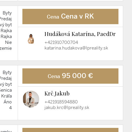
Byty
Cena v RK
Cena
Predaj
vý byt
Rajka
Hudáková Katarína, PaedDr
Rajka
+421910700704
Nie
katarina.hudakova@lpreality.sk
ízemie
Byty
95 000 €
Cena
Predaj
vý byt
Senica
Krč Jakub
. Kráľa
+421918594880
Áno
jakub.krc@lpreality.sk
4