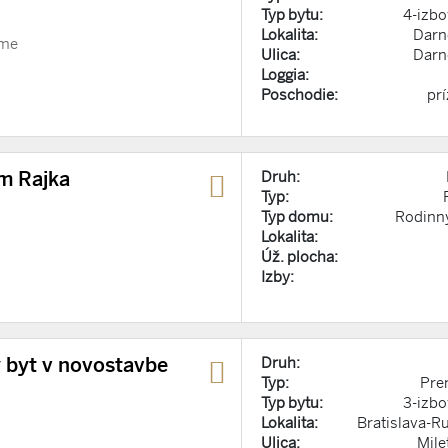
Typ bytu:
4-izbo
Lokalita:
Darn
ome
Ulica:
Darn
Loggia:
Poschodie:
pr
m Rajka
Druh:
Typ:
Typ domu:
Rodinn
Lokalita:
Úž. plocha:
Izby:
byt v novostavbe
Druh:
Typ:
Pre
Typ bytu:
3-izbo
Lokalita:
Bratislava-R
Ulica:
Mile