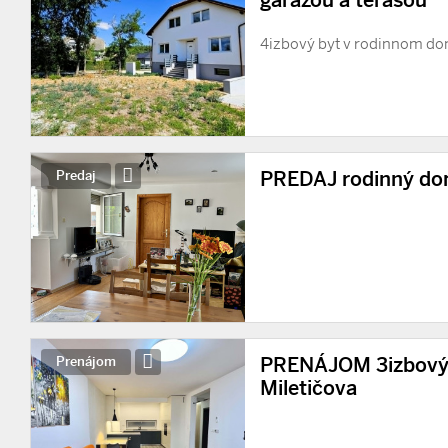
garážou a terasou
4izbový byt v rodinnom d
PREDAJ rodinný do
Predaj
PRENÁJOM 3izbový 
Prenájom
Miletičova