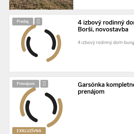
4 izbový rodinný d
Predaj
Borši, novostavba
4 izbový rodinný dom-bung
Garsónka kompletne
Prenájom
prenájom
EXKLUZÍVNA