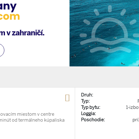
 v zahraničí.
Druh:
Typ:
Typ bytu:
1-izbo
Loggia:
rkovacím miestom v centre
Poschodie:
pr
inút od termálneho kúpaliska