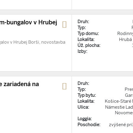
om-bungalov v Hrubej
Druh:
Typ:
Typ domu:
Rodinn
Lokalita:
Hrubá
alov v Hrubej Borši, novostavba
Úž. plocha:
Izby:
 zariadená na
Druh:
Typ:
Pre
Typ bytu:
Gar
Lokalita:
Košice-Staré
Ulica:
Námestie Lad
Novome
Loggia:
Poschodie:
zvýšené pr