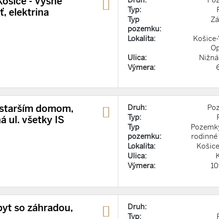
ošice - Vyšné
Druh:
Po
Typ:
, elektrina
Typ
Zá
pozemku:
Lokalita:
Košice
Op
Ulica:
Nižná
Výmera:
 starším domom,
Druh:
Po
Typ:
á ul. všetky IS
Typ
Pozemky
pozemku:
rodinné
Lokalita:
Košic
Ulica:
Výmera:
1
byt so záhradou,
Druh:
Typ: