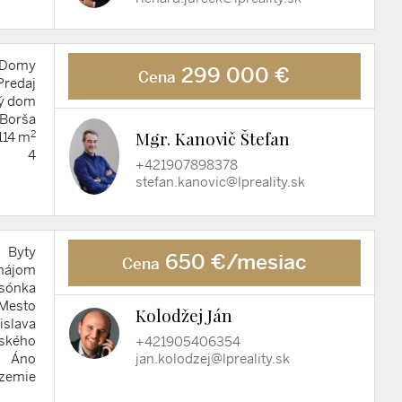
Domy
299 000 €
Cena
Predaj
ý dom
 Borša
2
Mgr. Kanovič Štefan
114 m
4
+421907898378
stefan.kanovic@lpreality.sk
Byty
650 €/mesiac
Cena
nájom
sónka
 Mesto
Kolodžej Ján
islava
ského
+421905406354
jan.kolodzej@lpreality.sk
Áno
ízemie