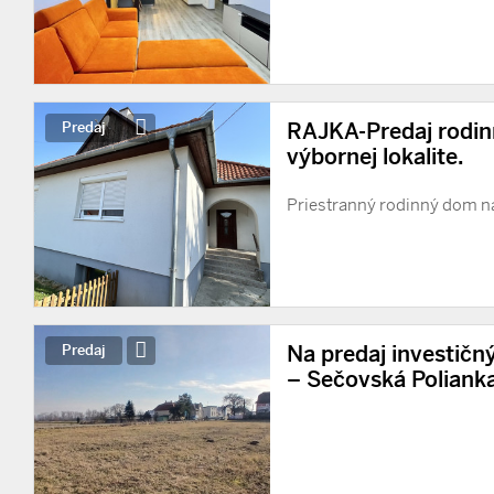
RAJKA-Predaj rodi
Predaj
výbornej lokalite.
Priestranný rodinný dom 
Na predaj investič
Predaj
– Sečovská Poliank