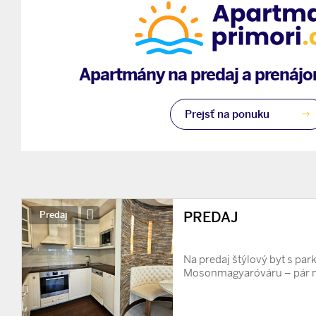
Apartmány na predaj a prenájom
Prejsť na ponuku
PREDAJ
Predaj
Na predaj štýlový byt s pa
Mosonmagyaróváru – pár m