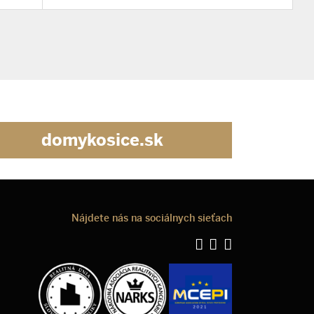
domykosice.sk
Nájdete nás na sociálnych sieťach