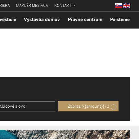
RIÉRA
MAKLÉR MESIACA
KONTAKT
vestície
Výstavba domov
Právne centrum
Poistenie
Zobraz
({{amount}})