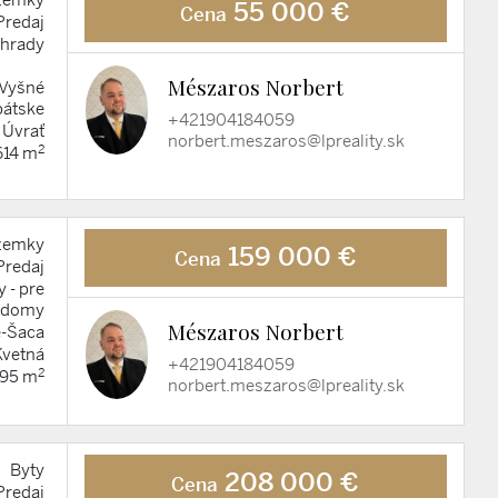
zemky
55 000 €
Cena
Predaj
hrady
Mészaros Norbert
-Vyšné
átske
+421904184059
 Úvrať
norbert.meszaros@lpreality.sk
2
614 m
zemky
159 000 €
Cena
Predaj
 - pre
 domy
Mészaros Norbert
e-Šaca
Kvetná
+421904184059
2
095 m
norbert.meszaros@lpreality.sk
Byty
208 000 €
Cena
Predaj