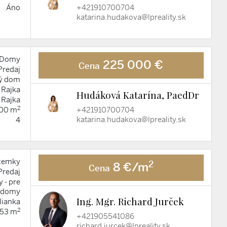
+421910700704
Áno
katarina.hudakova@lpreality.sk
Domy
225 000 €
Cena
Predaj
ý dom
Rajka
Hudáková Katarína, PaedDr
Rajka
2
+421910700704
00 m
katarina.hudakova@lpreality.sk
4
zemky
2
8 €/m
Cena
Predaj
 - pre
 domy
Ing. Mgr. Richard Jurček
lianka
2
53 m
+421905541086
richard.jurcek@lpreality.sk