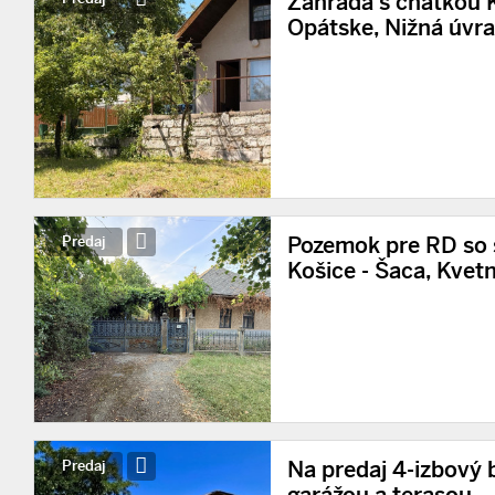
Záhrada s chatkou K
Opátske, Nižná úvrať
Pozemok pre RD so
Predaj
Košice - Šaca, Kvetn
Na predaj 4-izbový 
Predaj