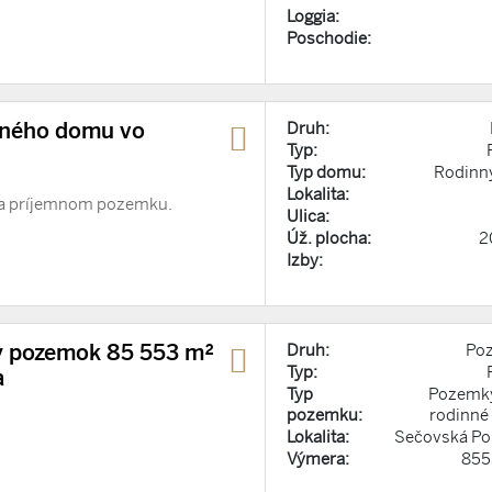
Loggia:
Poschodie:
nného domu vo
Druh:
Typ:
Typ domu:
Rodinn
Lokalita:
na príjemnom pozemku.
Ulica:
Úž. plocha:
2
Izby:
ný pozemok 85 553 m²
Druh:
Po
Typ:
a
Typ
Pozemky
pozemku:
rodinné
Lokalita:
Sečovská Po
Výmera:
855