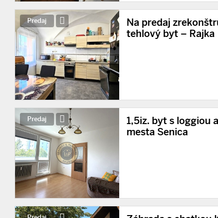
Na predaj zrekonšt
Predaj
tehlový byt – Rajka
1,5iz. byt s loggiou 
Predaj
mesta Senica
Predaj