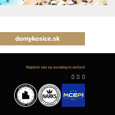
domykosice.sk
Nájdete nás na sociálnych sieťach