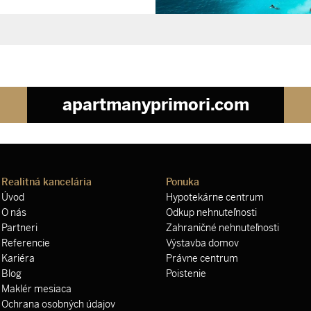
apartmanyprimori.com
Realitná kancelária
Ponuka
Úvod
Hypotekárne centrum
O nás
Odkup nehnuteľnosti
Partneri
Zahraničné nehnuteľnosti
Referencie
Výstavba domov
Kariéra
Právne centrum
Blog
Poistenie
Maklér mesiaca
Ochrana osobných údajov