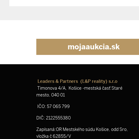
mojaaukcia.sk
Leaders & Partners (L&P reality) s.r.o
Timonova 4/A, Košice -mestská časť Staré
mesto, 040 01
IČO: 57 065 799
DIČ: 2122555380
Zapísaná:OR Mestského súdu Košice, odd Sro,
vložka č 62855/V