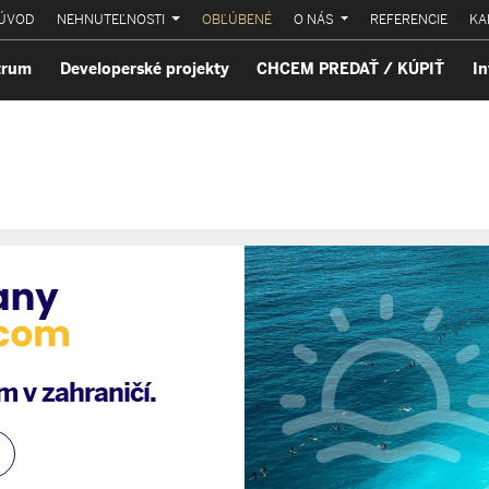
ÚVOD
NEHNUTEĽNOSTI
OBĽÚBENÉ
O NÁS
REFERENCIE
KA
trum
Developerské projekty
CHCEM PREDAŤ / KÚPIŤ
In
 v zahraničí.