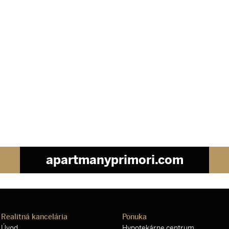
apartmanyprimori.com
Realitná kancelária
Ponuka
Úvod
Hypotekárne centrum