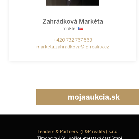
Zahrádková Markéta
maklér
+420 732 767 563
marketa.zahradkova@lp-reality.cz
mojaaukcia.sk
Leaders & Partners (L&P reality) s.r.o
Timonova 4/A, Košice -mestská časť Staré