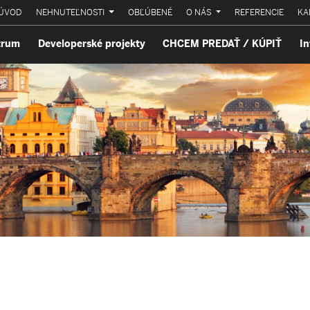
ÚVOD
NEHNUTEĽNOSTI
OBĽÚBENÉ
O NÁS
REFERENCIE
KA
trum
Developerské projekty
CHCEM PREDAŤ / KÚPIŤ
In