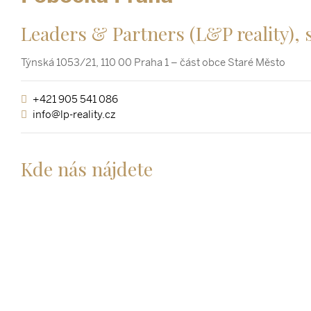
Leaders & Partners (L&P reality), s
Týnská 1053/21, 110 00 Praha 1 – část obce Staré Město
+421 905 541 086
info@lp-reality.cz
Kde nás nájdete