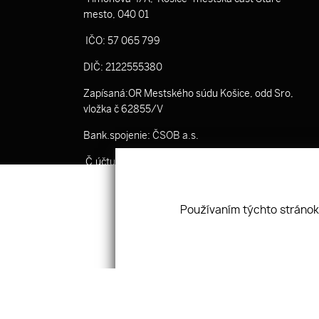
mesto, 040 01
IČO: 57 065 799
DIČ: 2122555380
Zapísaná:OR Mestského súdu Košice, odd Sro,
vložka č 62855/V
Bank.spojenie: ČSOB a.s.
Č.účtu: SK53 7500 0000 0040 3519 8801
Používaním týchto stránok