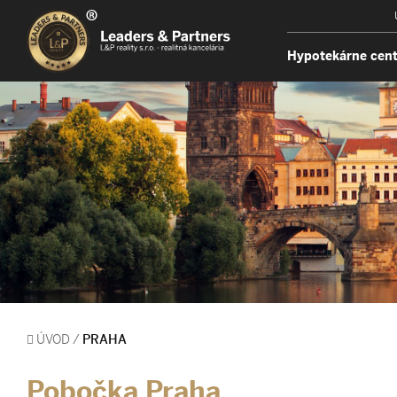
Hypotekárne cen
ÚVOD
/
PRAHA
Pobočka Praha