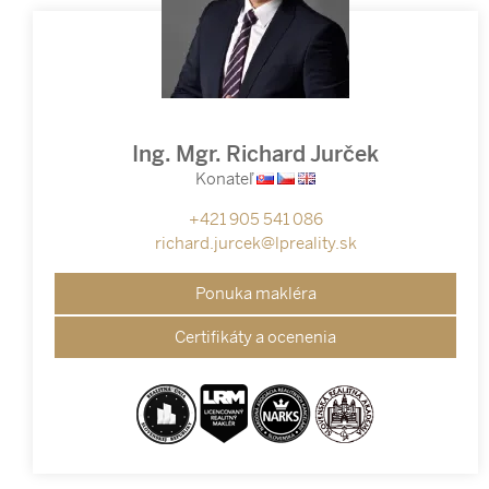
Ing. Mgr. Richard Jurček
Konateľ
+421 905 541 086
richard.jurcek@lpreality.sk
Ponuka makléra
Certifikáty a ocenenia