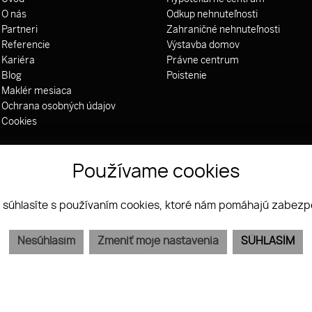
O nás
Odkup nehnuteľnosti
Partneri
Zahraničné nehnuteľnosti
Referencie
Výstavba domov
Kariéra
Právne centrum
Blog
Poistenie
Maklér mesiaca
Ochrana osobných údajov
Cookies
Používame cookies
 súhlasíte s používaním cookies, ktoré nám pomáhajú zabezpe
Nesúhlasím
Zmeniť moje nastavenia
SÚHLASÍM
WEBDESIGN
|
WEBEX.DIGITAL