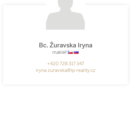
Bc. Žuravska Iryna
makléř
+420 728 317 347
iryna.zuravska@lp-reality.cz