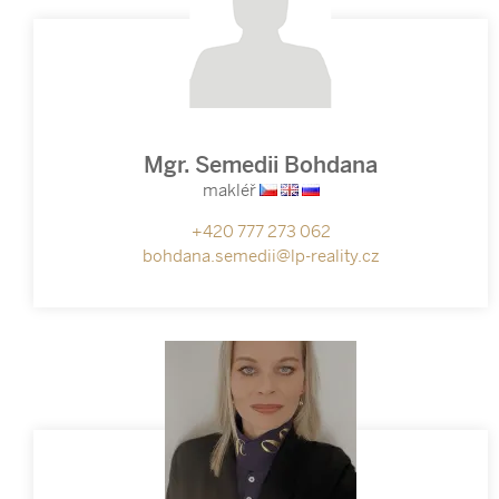
Mgr. Semedii Bohdana
makléř
+420 777 273 062
bohdana.semedii@lp-reality.cz