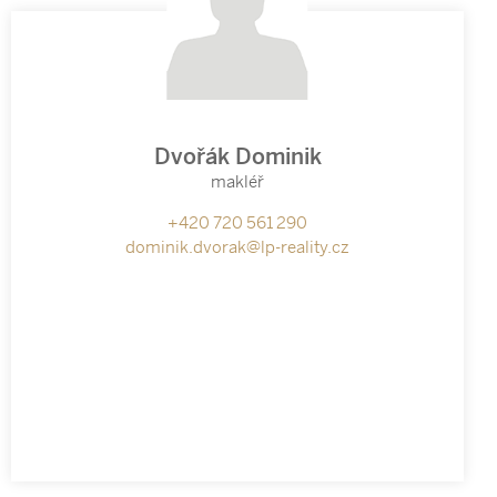
Dvořák Dominik
makléř
+420 720 561 290
dominik.dvorak@lp-reality.cz