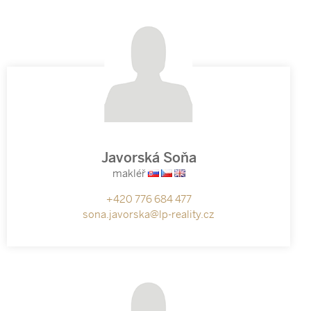
Javorská Soňa
makléř
+420 776 684 477
sona.javorska@lp-reality.cz