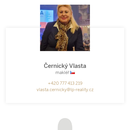
Černický Vlasta
makléř
+420 777 413 219
vlasta.cernicky@lp-reality.cz