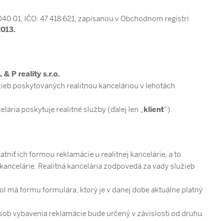
040 01, IČO: 47 418 621, zapísanou v Obchodnom registri
2013.
& P reality s.r.o.
ieb poskytovaných realitnou kanceláriou v lehotách
ária poskytuje realitné služby (ďalej len „
klient
“).
niť ich formou reklamácie u realitnej kancelárie, a to
kancelárie. Realitná kancelária zodpovedá za vady služieb
ol má formu formulára, ktorý je v danej dobe aktuálne platný
ôsob vybavenia reklamácie bude určený v závislosti od druhu