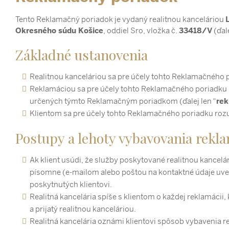
Tento Reklamačný poriadok je vydaný realitnou kanceláriou
L
Okresného súdu Košice
, oddiel Sro, vložka č.
33418/V
(ďale
Základné ustanovenia
Realitnou kanceláriou sa pre účely tohto Reklamačnéh
Reklamáciou sa pre účely tohto Reklamačného poriadku 
určených týmto Reklamačným poriadkom (ďalej len “
rek
Klientom sa pre účely tohto Reklamačného poriadku rozumi
Postupy a lehoty vybavovania rekla
Ak klient usúdi, že služby poskytované realitnou kancelá
písomne (e-mailom alebo poštou na kontaktné údaje uvede
poskytnutých klientovi.
Realitná kancelária spíše s klientom o každej reklamácii
a prijatý realitnou kanceláriou.
Realitná kancelária oznámi klientovi spôsob vybavenia r