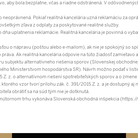
rávo, aby bola bezplatne, včas a riadne odstránená. V odôvodnen
o neoprávnená. Pokiaľ realitná kancelária uzná reklamáciu za op
všetkým zľava z odplaty za poskytované realitné služby.
o dňa uplatnenia reklamácie. Realitná kancelária je povinná o vyb
dosťou o nápravu (poštou alebo e-mailom), ak nie je spokojný so s
o práva. Ak realitná kancelária odpovie na túto žiadosť zamietavo 
oru subjektu alternatívneho riešenia sporov (Slovenskej obchodne
ého Ministerstvom hospodárstva SR). Návrh možno podať v listin
 Z. z. o alternatívnom riešení spotrebiteľských sporov a o zmene 
, ktorého vzor tvorí prílohu zák. č. 391/2015 Z. z. a je dostupný
teľa obrátiť sa na súd tým nie je dotknutá.
vnútornom trhu vykonáva Slovenská obchodná inšpekcia (https://