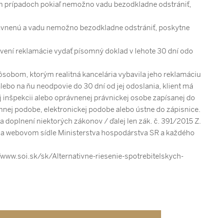
ých prípadoch pokiaľ nemožno vadu bezodkladne odstrániť,
rávnenú a vadu nemožno bezodkladne odstrániť, poskytne
avení reklamácie vydať písomný doklad v lehote 30 dní odo
pôsobom, ktorým realitná kancelária vybavila jeho reklamáciu
alebo na ňu neodpovie do 30 dní od jej odoslania, klient má
j inšpekcii alebo oprávnenej právnickej osobe zapísanej do
nej podobe, elektronickej podobe alebo ústne do zápisnice.
a doplnení niektorých zákonov / ďalej len zák. č. 391/2015 Z.
 aj na webovom sídle Ministerstva hospodárstva SR a každého
www.soi.sk/sk/Alternativne-riesenie-spotrebitelskych-