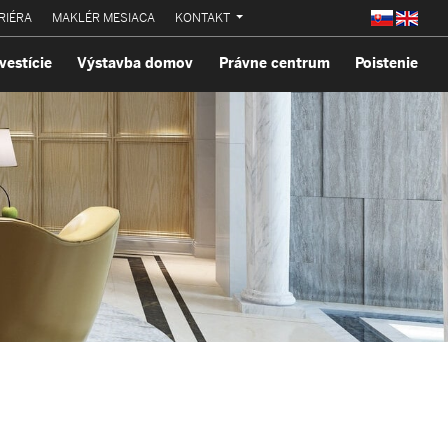
RIÉRA
MAKLÉR MESIACA
KONTAKT
vestície
Výstavba domov
Právne centrum
Poistenie