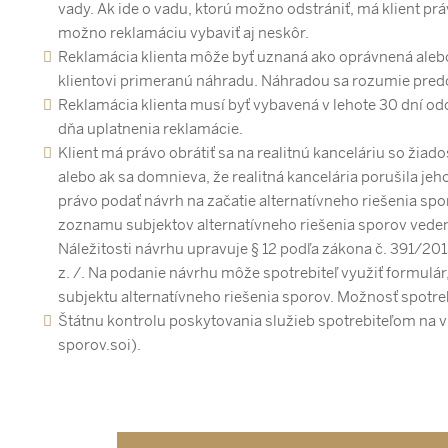
vady. Ak ide o vadu, ktorú možno odstrániť, má klient p
možno reklamáciu vybaviť aj neskôr.
Reklamácia klienta môže byť uznaná ako oprávnená aleb
klientovi primeranú náhradu. Náhradou sa rozumie predo
Reklamácia klienta musí byť vybavená v lehote 30 dní od
dňa uplatnenia reklamácie.
Klient má právo obrátiť sa na realitnú kanceláriu so žia
alebo ak sa domnieva, že realitná kancelária porušila jeh
právo podať návrh na začatie alternatívneho riešenia sp
zoznamu subjektov alternatívneho riešenia sporov veden
Náležitosti návrhu upravuje § 12 podľa zákona č. 391/2015
z. /. Na podanie návrhu môže spotrebiteľ využiť formulár
subjektu alternatívneho riešenia sporov. Možnosť spotrebi
Štátnu kontrolu poskytovania služieb spotrebiteľom na 
sporov.soi).