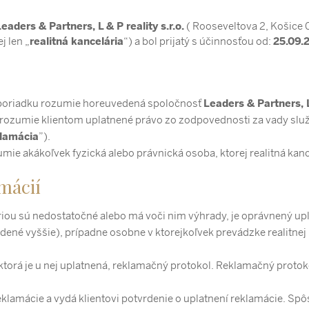
eaders & Partners, L & P reality s.r.o.
( Rooseveltova 2, Košice 
j len „
realitná kancelária
“) a bol prijatý s účinnosťou od:
25.09.
o poriadku rozumie horeuvedená spoločnosť
Leaders & Partners, L 
rozumie klientom uplatnené právo zo zodpovednosti za vady služ
lamácia
”).
e akákoľvek fyzická alebo právnická osoba, ktorej realitná kancel
mácií
riou sú nedostatočné alebo má voči nim výhrady, je oprávnený uplat
né vyššie), prípadne osobne v ktorejkoľvek prevádzke realitnej 
, ktorá je u nej uplatnená, reklamačný protokol. Reklamačný protok
eklamácie a vydá klientovi potvrdenie o uplatnení reklamácie. Sp