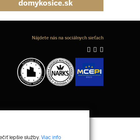
domykosice.sk
Nájdete nás na sociálnych sieťach
čiť lepšie služby.
Viac info