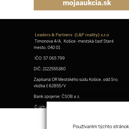
mojaaukcia.sk
Leaders & Partners (L&P reality) s.r.o
Timonova 4/A, Košice -mestská časť Staré
mesto, 040 01
IČO: 57 065 799
DIČ: 2122555380
Zapísaná:OR Mestského súdu Košice, odd Sro,
vložka č 62855/V
Bank.spojenie: ČSOB a.s.
Č.účtu: SK53 7500 0000 0040 3519 8801
Používaním týchto stránok