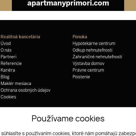
apartmanyprimori.com
Realitná kancelária
Ponuka
Úvod
Hypotekárne centrum
O nás
Odkup nehnuteľnosti
Partneri
Zahraničné nehnuteľnosti
Referencie
Výstavba domov
Kariéra
Právne centrum
Blog
Poistenie
Maklér mesiaca
Ochrana osobných údajov
Cookies
Používame cookies
 súhlasíte s používaním cookies, ktoré nám pomáhajú zabezpe