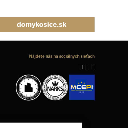
domykosice.sk
Nájdete nás na sociálnych sieťach