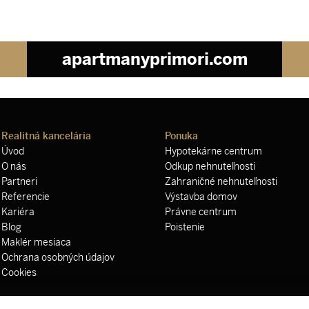
apartmanyprimori.com
Realitná kancelária
Ponuka
Úvod
Hypotekárne centrum
O nás
Odkup nehnuteľnosti
Partneri
Zahraničné nehnuteľnosti
Referencie
Výstavba domov
Kariéra
Právne centrum
Blog
Poistenie
Maklér mesiaca
Ochrana osobných údajov
Cookies