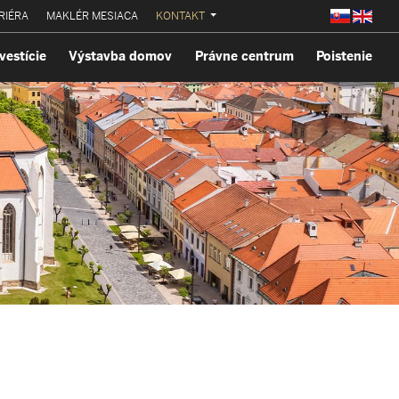
RIÉRA
MAKLÉR MESIACA
KONTAKT
vestície
Výstavba domov
Právne centrum
Poistenie