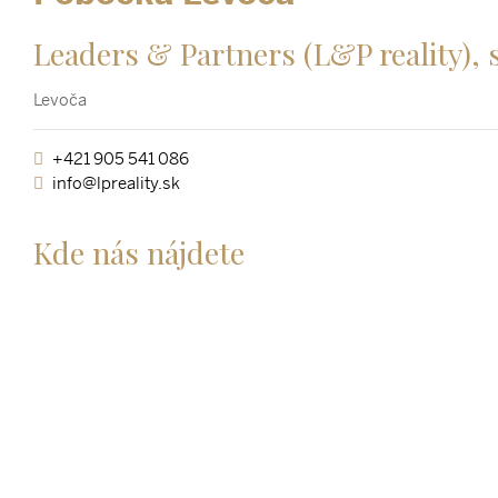
Leaders & Partners (L&P reality), s
Levoča
+421 905 541 086
info@lpreality.sk
Kde nás nájdete