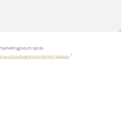
 marketingových správ
*
m a uchovávaním osobných údajov