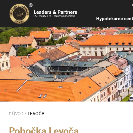
Hypotekárne cen
ÚVOD
/
LEVOČA
Pobočka Levoča