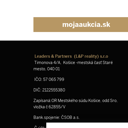
mojaaukcia.sk
Leaders & Partners (L&P reality) s.r.o
Timonova 4/A, Košice -mestská časť Staré
mesto, 040 01
IČO: 57 065 799
DIČ: 2122555380
Zapísaná:OR Mestského súdu Košice, odd Sro,
vložka č 62855/V
Bank.spojenie: ČSOB a.s.