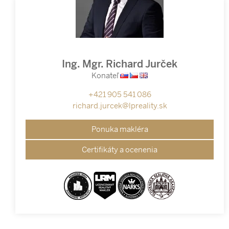
Ing. Mgr. Richard Jurček
Konateľ
+421 905 541 086
richard.jurcek@lpreality.sk
Ponuka makléra
Certifikáty a ocenenia