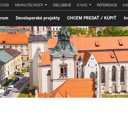
ÚVOD
NEHNUTEĽNOSTI
OBĽÚBENÉ
O NÁS
REFERENCIE
KA
trum
Developerské projekty
CHCEM PREDAŤ / KÚPIŤ
In