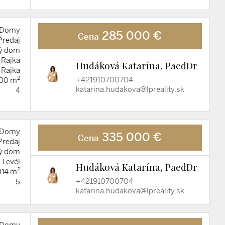
Domy
285 000 €
Cena
Predaj
ý dom
Rajka
Hudáková Katarína, PaedDr
Rajka
2
+421910700704
00 m
katarina.hudakova@lpreality.sk
4
Domy
335 000 €
Cena
Predaj
ý dom
Levél
Hudáková Katarína, PaedDr
2
114 m
+421910700704
5
katarina.hudakova@lpreality.sk
Domy