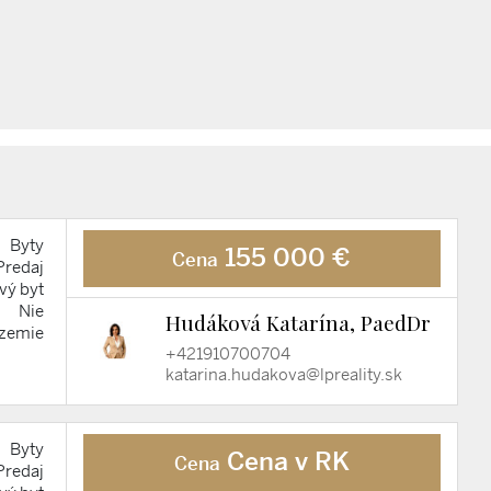
Byty
155 000 €
Cena
Predaj
vý byt
Nie
Hudáková Katarína, PaedDr
ízemie
+421910700704
katarina.hudakova@lpreality.sk
Byty
Cena v RK
Cena
Predaj