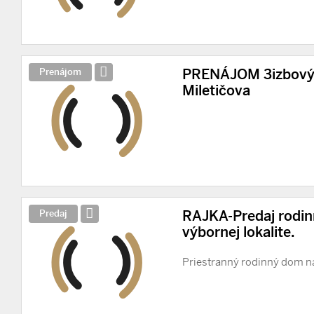
PRENÁJOM 3izbový 
Prenájom
Miletičova
RAJKA-Predaj rodi
Predaj
výbornej lokalite.
Priestranný rodinný dom 