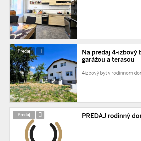
Na predaj 4-izbový 
Predaj
garážou a terasou
4izbový byt v rodinnom d
PREDAJ rodinný do
Predaj