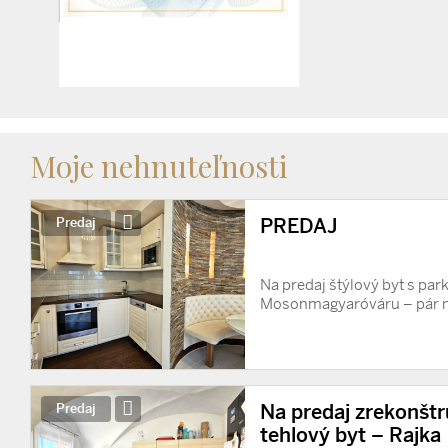
Moje nehnuteľnosti
PREDAJ
Predaj
Na predaj štýlový byt s pa
Mosonmagyaróváru – pár m
Na predaj zrekonšt
Predaj
tehlový byt – Rajka