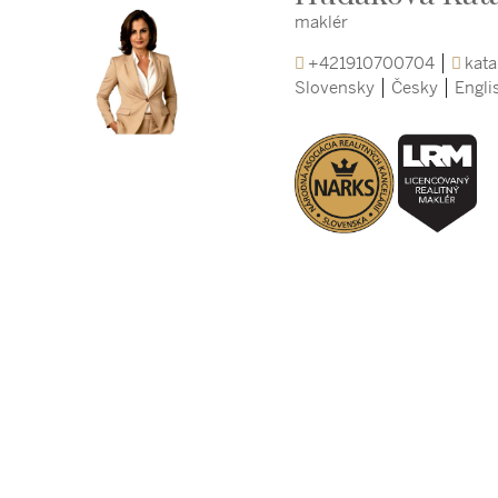
maklér
+421910700704
kata
Slovensky
Česky
Engli