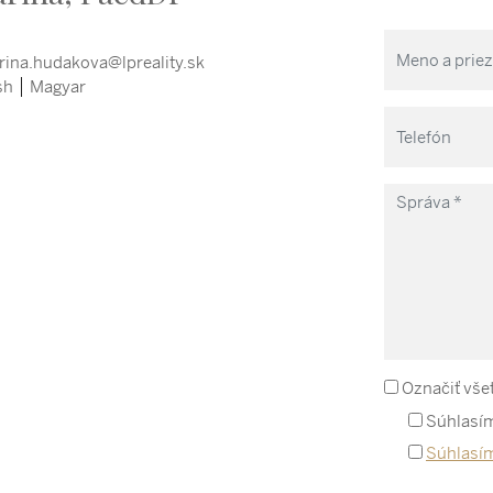
rina.hudakova@lpreality.sk
sh
Magyar
Označiť vše
Súhlasím
Súhlasí