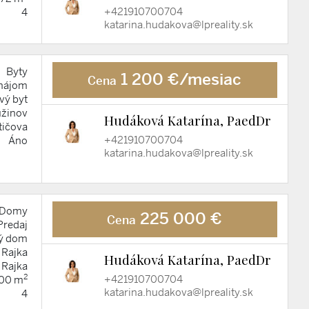
+421910700704
4
katarina.hudakova@lpreality.sk
Byty
1 200 €/mesiac
Cena
nájom
vý byt
užinov
Hudáková Katarína, PaedDr
tičova
+421910700704
Áno
katarina.hudakova@lpreality.sk
Domy
225 000 €
Cena
Predaj
ý dom
Rajka
Hudáková Katarína, PaedDr
Rajka
2
+421910700704
00 m
katarina.hudakova@lpreality.sk
4