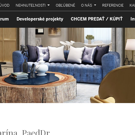
ÚVOD
NEHNUTEĽNOSTI
OBĽÚBENÉ
O NÁS
REFERENCIE
KA
trum
Developerské projekty
CHCEM PREDAŤ / KÚPIŤ
In
rína, PaedDr