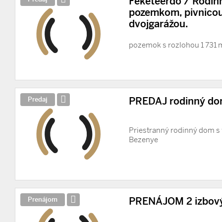
Feketeerdó / Rodin
pozemkom, pivnico
dvojgarážou.
pozemok s rozlohou 1 731 m
PREDAJ rodinný do
Predaj
Priestranný rodinný dom 
Bezenye
PRENÁJOM 2 izbový 
Prenájom