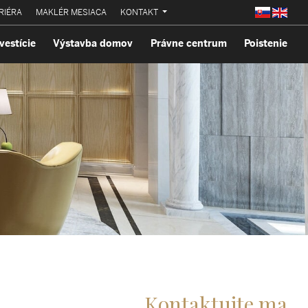
RIÉRA
MAKLÉR MESIACA
KONTAKT
vestície
Výstavba domov
Právne centrum
Poistenie
Kontaktujte ma