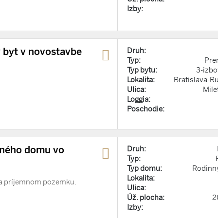
Izby:
byt v novostavbe
Druh:
Typ:
Pre
Typ bytu:
3-izbo
Lokalita:
Bratislava-R
Ulica:
Mile
Loggia:
Poschodie:
nného domu vo
Druh:
Typ:
Typ domu:
Rodinn
Lokalita:
na príjemnom pozemku.
Ulica:
Úž. plocha:
2
Izby: