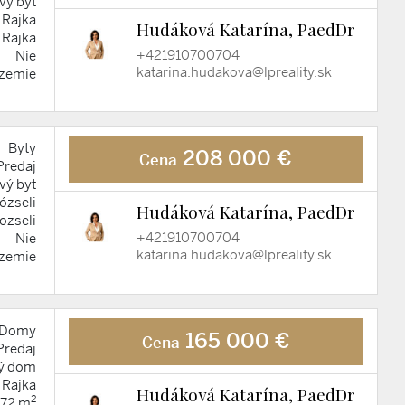
vý byt
Rajka
Hudáková Katarína, PaedDr
Rajka
+421910700704
Nie
katarina.hudakova@lpreality.sk
ízemie
Byty
208 000 €
Cena
Predaj
vý byt
ózseli
Hudáková Katarína, PaedDr
ozseli
+421910700704
Nie
katarina.hudakova@lpreality.sk
ízemie
Domy
165 000 €
Cena
Predaj
ý dom
Rajka
Hudáková Katarína, PaedDr
2
72 m