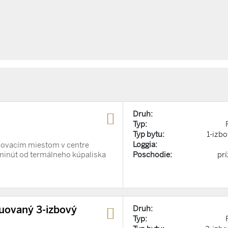
Druh:
Typ:
Typ bytu:
1-izbo
Loggia:
rkovacím miestom v centre
Poschodie:
pr
inút od termálneho kúpaliska
ruovaný 3-izbový
Druh:
Typ: