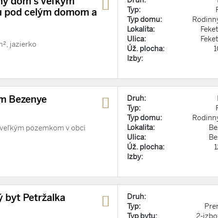
ný dom s veľkým
Typ:
u pod celým domom a
Typ domu:
Rodinn
Lokalita:
Feke
Ulica:
Feke
², jazierko
Úž. plocha:
1
Izby:
m Bezenye
Druh:
Typ:
Typ domu:
Rodinn
Lokalita:
Be
s veľkým pozemkom v obci
Ulica:
Be
Úž. plocha:
Izby:
byt Petržalka
Druh:
Typ:
Pre
Typ bytu:
2-izbo