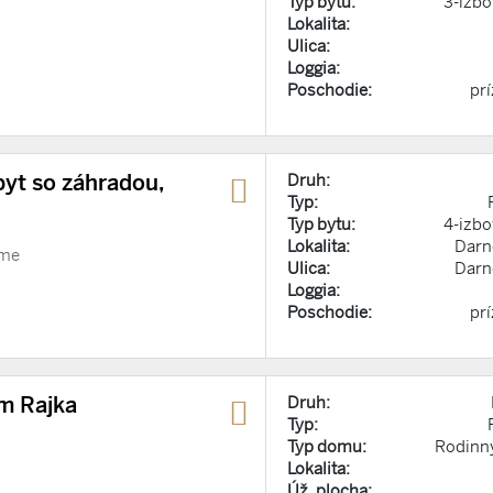
Typ bytu:
3-izbo
Lokalita:
Ulica:
Loggia:
Poschodie:
pr
byt so záhradou,
Druh:
Typ:
Typ bytu:
4-izbo
Lokalita:
Darn
ome
Ulica:
Darn
Loggia:
Poschodie:
pr
m Rajka
Druh:
Typ:
Typ domu:
Rodinn
Lokalita:
Úž. plocha: