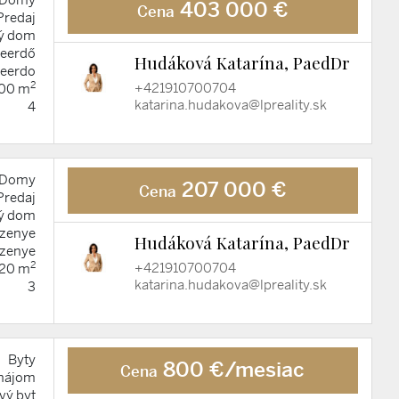
403 000 €
Cena
Predaj
ý dom
teerdő
Hudáková Katarína, PaedDr
teerdo
2
+421910700704
00 m
katarina.hudakova@lpreality.sk
4
Domy
207 000 €
Cena
Predaj
ý dom
zenye
Hudáková Katarína, PaedDr
zenye
2
+421910700704
120 m
katarina.hudakova@lpreality.sk
3
Byty
800 €/mesiac
Cena
nájom
vý byt