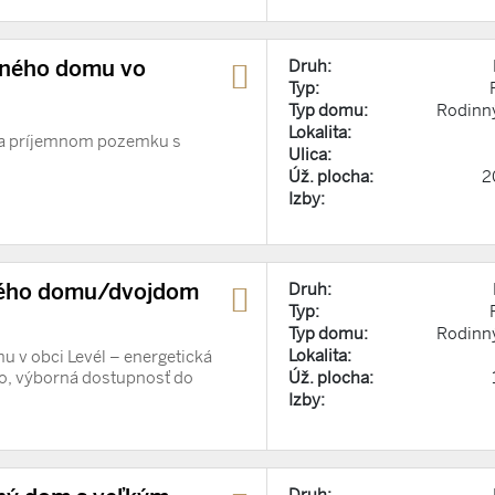
nného domu vo
Druh:
Typ:
Typ domu:
Rodinn
Lokalita:
na príjemnom pozemku s
Ulica:
Úž. plocha:
2
Izby:
nného domu/dvojdom
Druh:
Typ:
Typ domu:
Rodinn
Lokalita:
 v obci Levél – energetická
Úž. plocha:
lo, výborná dostupnosť do
Izby:
Druh: