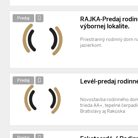
RAJKA-Predaj rodi
Predaj
výbornej lokalite.
Priestranný rodinný dom 
jazierkom.
Levél-predaj rodi
Predaj
Novostavba rodinného domu
trieda AA+, tepelné čerpad
Bratislavy aj Rakúska
Predaj