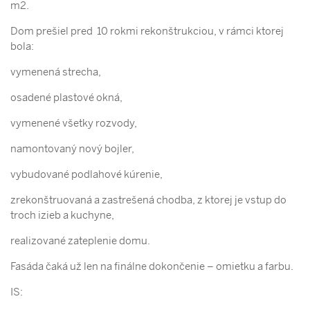
m2.
Dom prešiel pred 10 rokmi rekonštrukciou, v rámci ktorej
bola:
vymenená strecha,
osadené plastové okná,
vymenené všetky rozvody,
namontovaný nový bojler,
vybudované podlahové kúrenie,
zrekonštruovaná a zastrešená chodba, z ktorej je vstup do
troch izieb a kuchyne,
realizované zateplenie domu.
Fasáda čaká už len na finálne dokončenie – omietku a farbu.
IS: