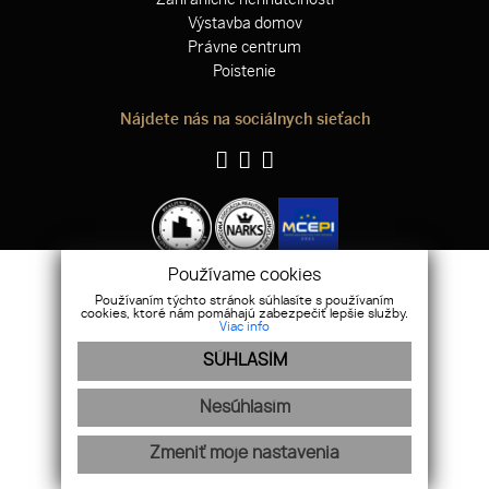
Výstavba domov
Právne centrum
Poistenie
Nájdete nás na sociálnych sieťach
Používame cookies
Používaním týchto stránok súhlasíte s používaním
WEBDESIGN
|
WEBEX.DIGITAL
cookies, ktoré nám pomáhajú zabezpečiť lepšie služby.
Viac info
SÚHLASÍM
Nesúhlasím
Zmeniť moje nastavenia