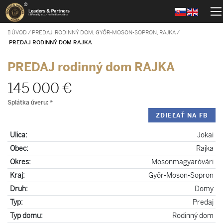
ÚVOD
/
PREDAJ, RODINNÝ DOM, GYŐR-MOSON-SOPRON, RAJKA
/
PREDAJ RODINNÝ DOM RAJKA
PREDAJ rodinný dom RAJKA
145 000 €
Splátka úveru:
*
ZDIEĽAŤ NA FB
Ulica:
Jokai
Obec:
Rajka
Okres:
Mosonmagyaróvári
Kraj:
Győr-Moson-Sopron
Druh:
Domy
Typ:
Predaj
Typ domu:
Rodinný dom