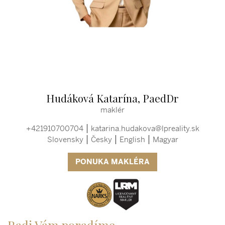
Hudáková Katarína, PaedDr
maklér
+421910700704
katarina.hudakova@lpreality.sk
Slovensky
Česky
English
Magyar
PONUKA MAKLÉRA