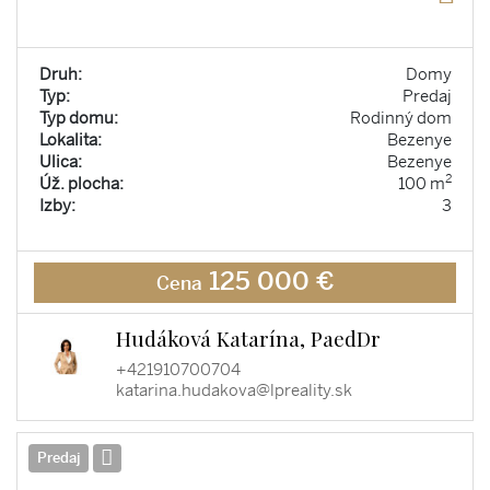
Druh:
Domy
Typ:
Predaj
Typ domu:
Rodinný dom
Lokalita:
Bezenye
Ulica:
Bezenye
2
Úž. plocha:
100 m
Izby:
3
125 000 €
Cena
Hudáková Katarína, PaedDr
+421910700704
katarina.hudakova@lpreality.sk
Predaj