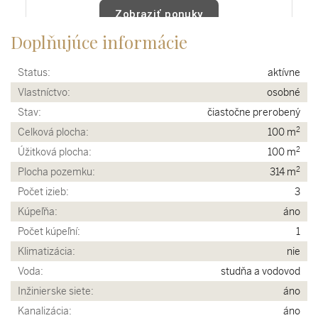
Doplňujúce informácie
Status:
aktívne
Vlastníctvo:
osobné
Stav:
čiastočne prerobený
2
Celková plocha:
100 m
2
Úžitková plocha:
100 m
2
Plocha pozemku:
314 m
Počet izieb:
3
Kúpeľňa:
áno
Počet kúpeľní:
1
Klimatizácia:
nie
Voda:
studňa a vodovod
Inžinierske siete:
áno
Kanalizácia:
áno