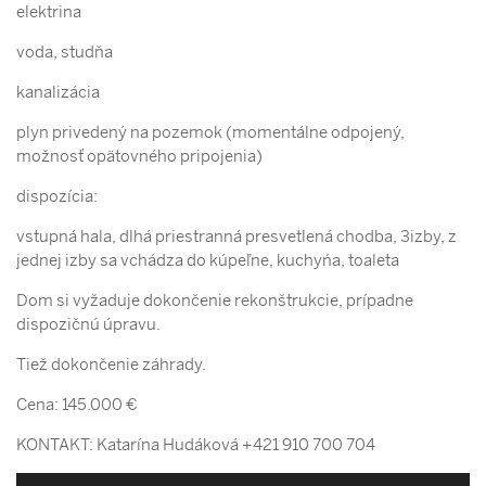
elektrina
voda, studňa
kanalizácia
plyn privedený na pozemok (momentálne odpojený,
možnosť opätovného pripojenia)
dispozícia:
vstupná hala, dlhá priestranná presvetlená chodba, 3izby, z
jednej izby sa vchádza do kúpeľne, kuchyńa, toaleta
Dom si vyžaduje dokončenie rekonštrukcie, prípadne
dispozičnú úpravu.
Tiež dokončenie záhrady.
Cena: 145.000 €
KONTAKT: Katarína Hudáková +421 910 700 704