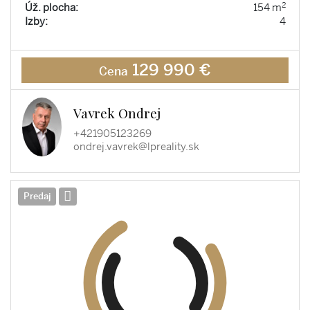
2
Úž. plocha:
154 m
Izby:
4
129 990 €
Cena
Vavrek Ondrej
+421905123269
ondrej.vavrek@lpreality.sk
Predaj