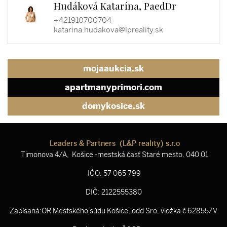
Hudáková Katarína, PaedDr
+421910700704
katarina.hudakova@lpreality.sk
mojaaukcia.sk
apartmanyprimori.com
domykosice.sk
Leaders & Partners (L&P reality) s.r.o
Timonova 4/A, Košice -mestská časť Staré mesto, 040 01
IČO: 57 065 799
DIČ: 2122555380
Zapísaná:OR Mestského súdu Košice, odd Sro, vložka č 62855/V