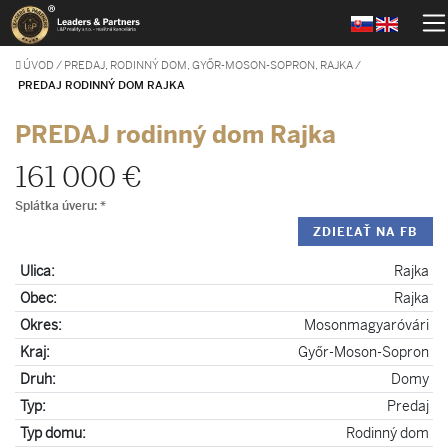
ÚVOD
/
PREDAJ, RODINNÝ DOM, GYŐR-MOSON-SOPRON, RAJKA
/
PREDAJ RODINNÝ DOM RAJKA
PREDAJ rodinný dom Rajka
161 000 €
Splátka úveru:
*
ZDIEĽAŤ NA FB
Ulica:
Rajka
Obec:
Rajka
Okres:
Mosonmagyaróvári
Kraj:
Győr-Moson-Sopron
Druh:
Domy
Typ:
Predaj
Typ domu:
Rodinný dom