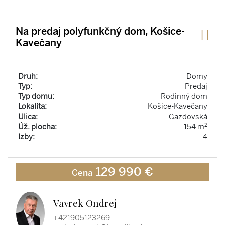
Na predaj polyfunkčný dom, Košice-
Kavečany
Druh:
Domy
Typ:
Predaj
Typ domu:
Rodinný dom
Lokalita:
Košice-Kavečany
Ulica:
Gazdovská
2
Úž. plocha:
154 m
Izby:
4
129 990 €
Cena
Vavrek Ondrej
+421905123269