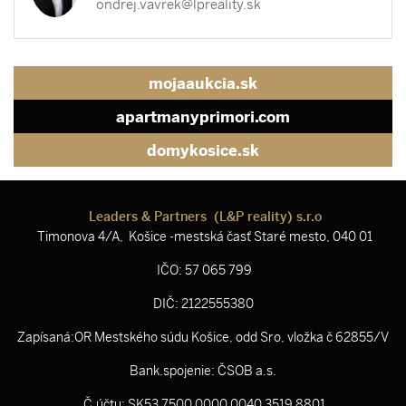
ondrej.vavrek@lpreality.sk
mojaaukcia.sk
apartmanyprimori.com
domykosice.sk
Leaders & Partners (L&P reality) s.r.o
Timonova 4/A, Košice -mestská časť Staré mesto, 040 01
IČO: 57 065 799
DIČ: 2122555380
Zapísaná:OR Mestského súdu Košice, odd Sro, vložka č 62855/V
Bank.spojenie: ČSOB a.s.
Č.účtu: SK53 7500 0000 0040 3519 8801