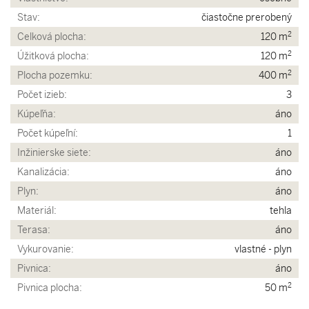
Stav:
čiastočne prerobený
2
Celková plocha:
120 m
2
Úžitková plocha:
120 m
2
Plocha pozemku:
400 m
Počet izieb:
3
Kúpeľňa:
áno
Počet kúpeľní:
1
Inžinierske siete:
áno
Kanalizácia:
áno
Plyn:
áno
Materiál:
tehla
Terasa:
áno
Vykurovanie:
vlastné - plyn
Pivnica:
áno
2
Pivnica plocha:
50 m