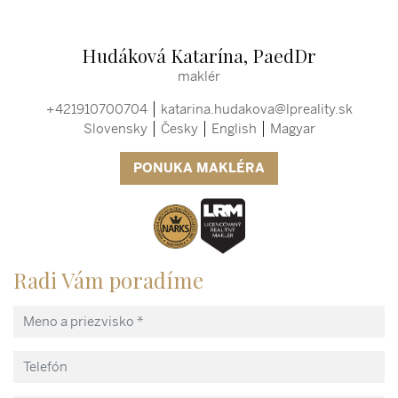
Hudáková Katarína, PaedDr
maklér
+421910700704
katarina.hudakova@lpreality.sk
Slovensky
Česky
English
Magyar
PONUKA MAKLÉRA
Radi Vám poradíme