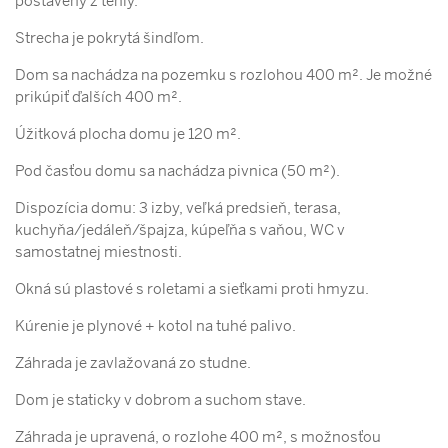
postavený z tehly.
Strecha je pokrytá šindľom.
Dom sa nachádza na pozemku s rozlohou 400 m². Je možné
prikúpiť ďalších 400 m².
Úžitková plocha domu je 120 m².
Pod časťou domu sa nachádza pivnica (50 m²).
Dispozícia domu: 3 izby, veľká predsieň, terasa,
kuchyňa/jedáleň/špajza, kúpeľňa s vaňou, WC v
samostatnej miestnosti.
Okná sú plastové s roletami a sieťkami proti hmyzu.
Kúrenie je plynové + kotol na tuhé palivo.
Záhrada je zavlažovaná zo studne.
Dom je staticky v dobrom a suchom stave.
Záhrada je upravená, o rozlohe 400 m², s možnosťou