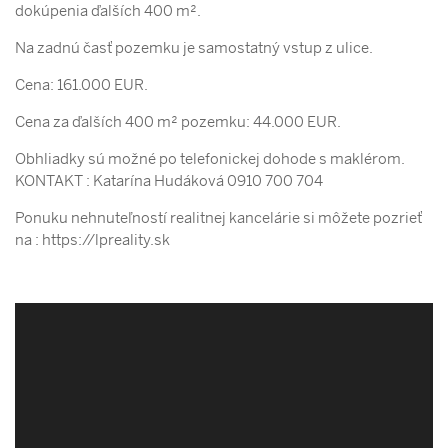
dokúpenia ďalších 400 m².
Na zadnú časť pozemku je samostatný vstup z ulice.
Cena: 161.000 EUR.
Cena za ďalších 400 m² pozemku: 44.000 EUR.
Obhliadky sú možné po telefonickej dohode s maklérom.
KONTAKT : Katarína Hudáková 0910 700 704
Ponuku nehnuteľností realitnej kancelárie si môžete pozrieť
na : https://lpreality.sk