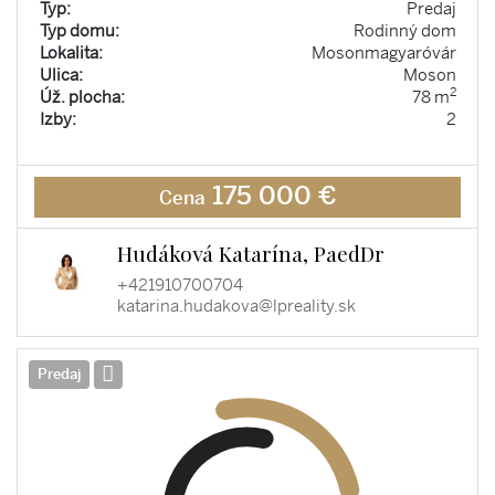
Typ:
Predaj
Typ domu:
Rodinný dom
Lokalita:
Mosonmagyaróvár
Ulica:
Moson
2
Úž. plocha:
78 m
Izby:
2
175 000 €
Cena
Hudáková Katarína, PaedDr
+421910700704
katarina.hudakova@lpreality.sk
Predaj