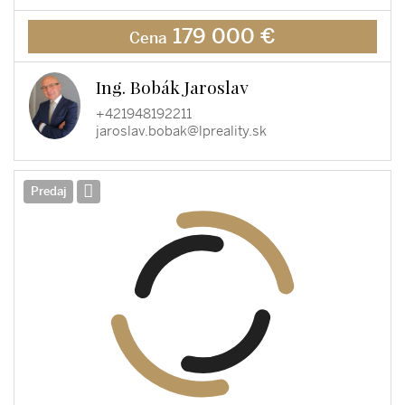
179 000 €
Cena
Ing. Bobák Jaroslav
+421948192211
jaroslav.bobak@lpreality.sk
Predaj