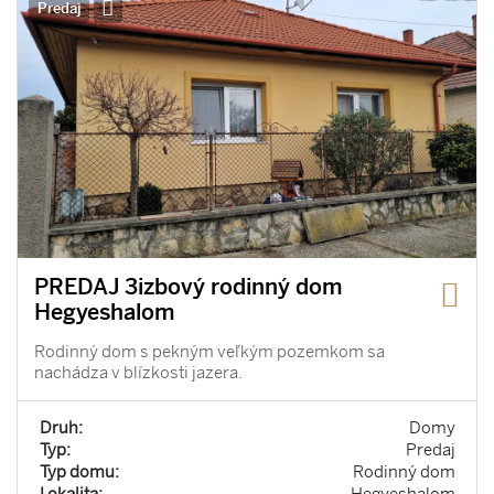
Predaj
PREDAJ 3izbový rodinný dom
Hegyeshalom
Rodinný dom s pekným veľkým pozemkom sa
nachádza v blízkosti jazera.
Druh:
Domy
Typ:
Predaj
Typ domu:
Rodinný dom