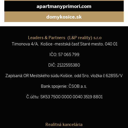
apartmanyprimori.com
domykosice.sk
Leaders & Partners (L&P reality) s.r.o
Timonova 4/A, Košice -mestská časť Staré mesto, 040 01
IČO: 57 065 799
DIČ: 2122555380
Zapísaná:OR Mestského súdu Košice, odd Sro, vložka č 62855/V
Bank.spojenie: ČSOB a.s.
Č.účtu: SK53 7500 0000 0040 3519 8801
Realitná kancelária