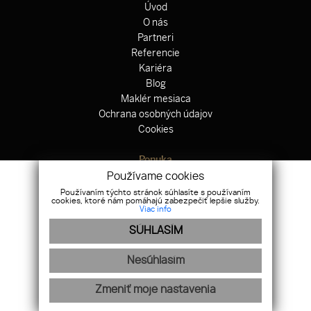
Úvod
O nás
Partneri
Referencie
Kariéra
Blog
Maklér mesiaca
Ochrana osobných údajov
Cookies
Ponuka
Hypotekárne centrum
Používame cookies
Odkup nehnuteľnosti
Používaním týchto stránok súhlasíte s používaním
cookies, ktoré nám pomáhajú zabezpečiť lepšie služby.
Zahraničné nehnuteľnosti
Viac info
Výstavba domov
SÚHLASÍM
Právne centrum
Poistenie
Nesúhlasím
Nájdete nás na sociálnych sieťach
Zmeniť moje nastavenia