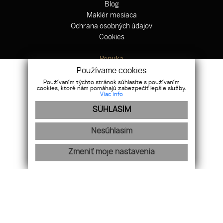
Blog
Maklér mesiaca
Ochrana osobných údajov
Cookies
Ponuka
Hypotekárne centrum
Používame cookies
Odkup nehnuteľnosti
Používaním týchto stránok súhlasíte s používaním
cookies, ktoré nám pomáhajú zabezpečiť lepšie služby.
Zahraničné nehnuteľnosti
Viac info
Výstavba domov
SÚHLASÍM
Právne centrum
Poistenie
Nesúhlasím
Nájdete nás na sociálnych sieťach
Zmeniť moje nastavenia