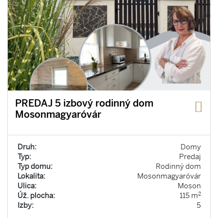
PREDAJ 5 izbový rodinný dom
Mosonmagyaróvár
Druh:
Domy
Typ:
Predaj
Typ domu:
Rodinný dom
Lokalita:
Mosonmagyaróvár
Ulica:
Moson
2
Úž. plocha:
115 m
Izby:
5