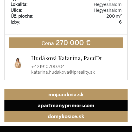
Lokalita:
Hegyeshalom
Ulica:
Hegyeshalom
2
Úž. plocha:
200 m
Izby:
6
270 000 €
Cena
Hudáková Katarína, PaedDr
+421910700704
katarina.hudakova@lpreality.sk
mojaaukcia.sk
apartmanyprimori.com
domykosice.sk