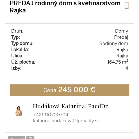
PREDAJ rodinný dom s kvetinárstvom
Rajka
Druh:
Domy
Typ:
Predaj
Typ domu:
Rodinný dom
Lokalita:
Rajka
Ulica:
Rajka
2
Úž. plocha:
164.75 m
Izby:
4
245 000 €
Cena
Hudáková Katarína, PaedDr
+421910700704
katarina.hudakova@lpreality.sk