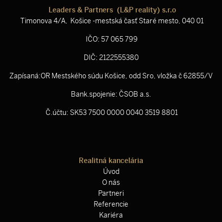
Leaders & Partners (L&P reality) s.r.o
Timonova 4/A, Košice -mestská časť Staré mesto, 040 01
IČO: 57 065 799
DIČ: 2122555380
Zapísaná:OR Mestského súdu Košice, odd Sro, vložka č 62855/V
Bank.spojenie: ČSOB a.s.
Č.účtu: SK53 7500 0000 0040 3519 8801
Realitná kancelária
Úvod
O nás
Partneri
Referencie
Kariéra