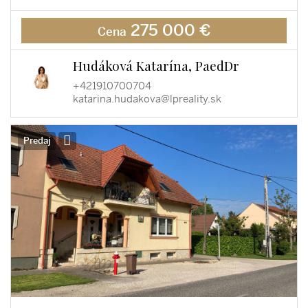
275 000 €
Cena
Hudáková Katarína, PaedDr
+421910700704
katarina.hudakova@lpreality.sk
Predaj