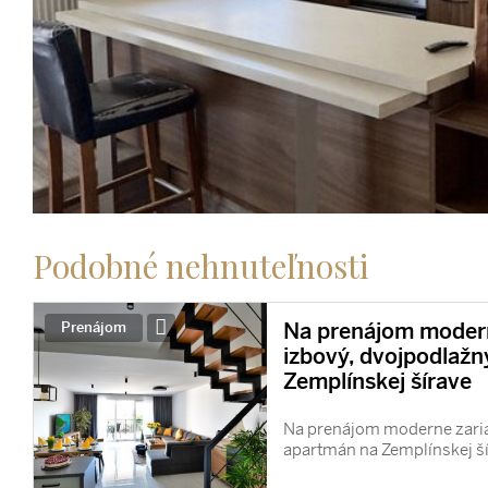
Podobné nehnuteľnosti
Na prenájom modern
Prenájom
izbový, dvojpodlaž
Zemplínskej šírave
Na prenájom moderne zaria
apartmán na Zemplínskej š