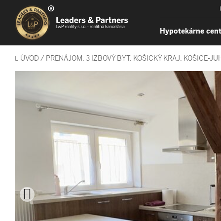
Hypotekárne cen
ÚVOD
/
PRENÁJOM, 3 IZBOVÝ BYT, KOŠICKÝ KRAJ, KOŠICE-JU