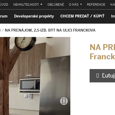
ÚVOD
NEHNUTEĽNOSTI
OBĽÚBENÉ
O NÁS
REFERENCIE
KA
trum
Developerské projekty
CHCEM PREDAŤ / KÚPIŤ
In
H
/
NA PRENÁJOM, 2,5-IZB. BYT NA ULICI FRANCKOVA
NA PRE
Franck
Ľutuje