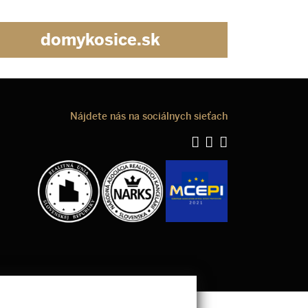
domykosice.sk
Nájdete nás na sociálnych sieťach