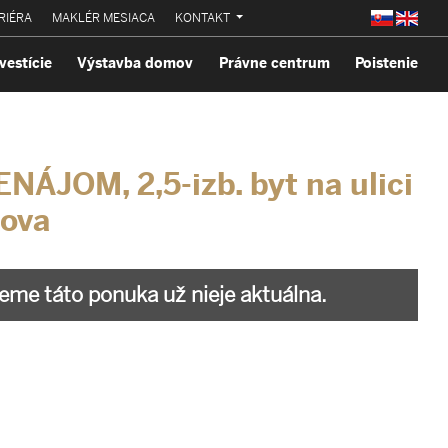
RIÉRA
MAKLÉR MESIACA
KONTAKT
vestície
Výstavba domov
Právne centrum
Poistenie
NÁJOM, 2,5-izb. byt na ulici
ova
me táto ponuka už nieje aktuálna.