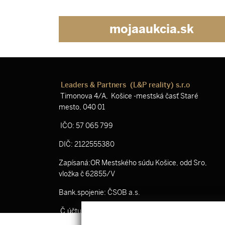
mojaaukcia.sk
Leaders & Partners (L&P reality) s.r.o
Timonova 4/A, Košice -mestská časť Staré
mesto, 040 01
IČO: 57 065 799
DIČ: 2122555380
Zapísaná:OR Mestského súdu Košice, odd Sro,
vložka č 62855/V
Bank.spojenie: ČSOB a.s.
Č.účtu: SK53 7500 0000 0040 3519 8801