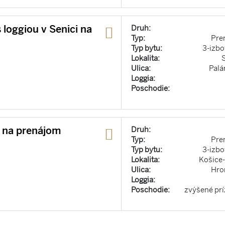
 loggiou v Senici na
Druh:
Typ:
Pre
Typ bytu:
3-izbo
Lokalita:
Ulica:
Palá
Loggia:
Poschodie:
t na prenájom
Druh:
Typ:
Pre
Typ bytu:
3-izbo
Lokalita:
Košice
Ulica:
Hro
Loggia:
Poschodie:
zvýšené pr