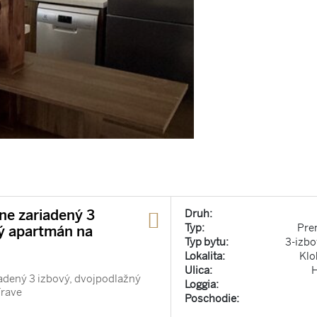
e zariadený 3
Druh:
Typ:
Pre
ný apartmán na
Typ bytu:
3-izbo
Lokalita:
Klo
Ulica:
dený 3 izbový, dvojpodlažný
Loggia:
írave
Poschodie: