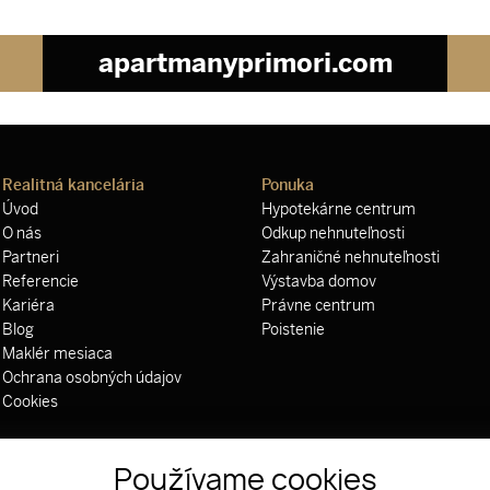
apartmanyprimori.com
Realitná kancelária
Ponuka
Úvod
Hypotekárne centrum
O nás
Odkup nehnuteľnosti
Partneri
Zahraničné nehnuteľnosti
Referencie
Výstavba domov
Kariéra
Právne centrum
Blog
Poistenie
Maklér mesiaca
Ochrana osobných údajov
Cookies
Používame cookies