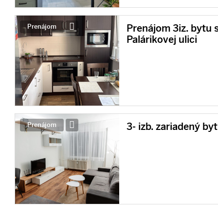
Prenájom 3iz. bytu s
Prenájom
Palárikovej ulici
3- izb. zariadený by
Prenájom