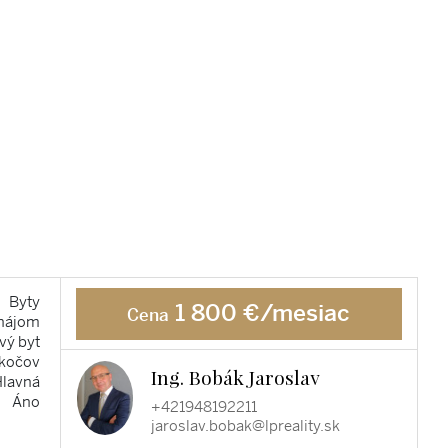
Byty
1 800 €/mesiac
Cena
nájom
vý byt
kočov
Ing. Bobák Jaroslav
Hlavná
Áno
+421948192211
jaroslav.bobak@lpreality.sk