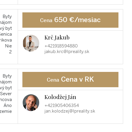
Byty
650 €/mesiac
Cena
nájom
vý byt
Senica
Krč Jakub
rikova
+421918594880
Nie
jakub.krc@lpreality.sk
2
Byty
Cena v RK
Cena
nájom
vý byt
-Sever
Kolodžej Ján
ncova
+421905406354
Áno
jan.kolodzej@lpreality.sk
ízemie