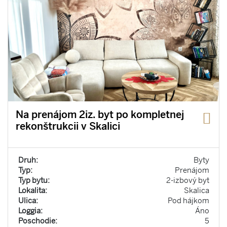
Na prenájom 2iz. byt po kompletnej
rekonštrukcii v Skalici
Druh:
Byty
Typ:
Prenájom
Typ bytu:
2-izbový byt
Lokalita:
Skalica
Ulica:
Pod hájkom
Loggia:
Áno
Poschodie:
5