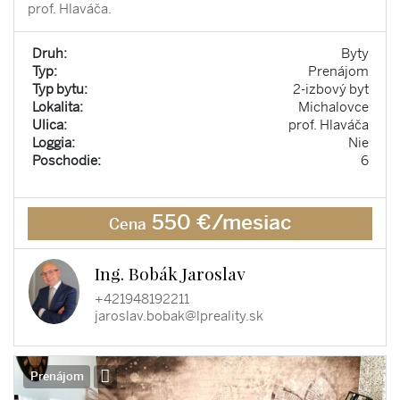
prof. Hlaváča.
Druh:
Byty
Typ:
Prenájom
Typ bytu:
2-izbový byt
Lokalita:
Michalovce
Ulica:
prof. Hlaváča
Loggia:
Nie
Poschodie:
6
550 €/mesiac
Cena
Ing. Bobák Jaroslav
+421948192211
jaroslav.bobak@lpreality.sk
Prenájom