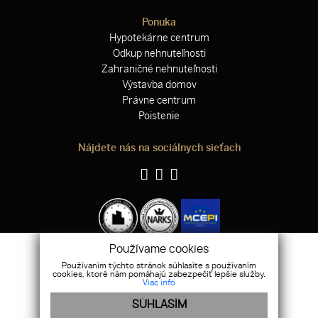
Ponuka
Hypotekárne centrum
Odkup nehnuteľnosti
Zahraničné nehnuteľnosti
Výstavba domov
Právne centrum
Poistenie
Nájdete nás na sociálnych sieťach
Používame cookies
Používaním týchto stránok súhlasíte s používaním
WEBDESIGN
|
WEBEX.DIGITAL
cookies, ktoré nám pomáhajú zabezpečiť lepšie služby.
Viac info
SÚHLASÍM