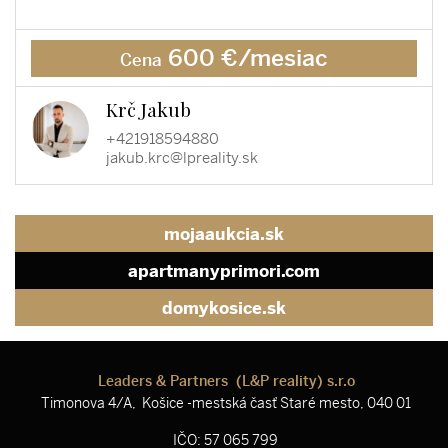
600 €/mesiac
Cena
Krč Jakub
+421918594880
jakub.krc@lpreality.sk
mojaaukcia.sk
apartmanyprimori.com
domykosice.sk
Leaders & Partners (L&P reality) s.r.o
Timonova 4/A, Košice -mestská časť Staré mesto, 040 01
IČO: 57 065 799