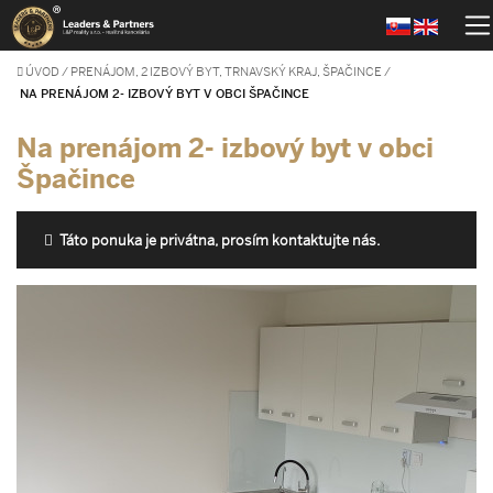
ÚVOD
/
PRENÁJOM, 2 IZBOVÝ BYT, TRNAVSKÝ KRAJ, ŠPAČINCE
/
NA PRENÁJOM 2- IZBOVÝ BYT V OBCI ŠPAČINCE
Na prenájom 2- izbový byt v obci
Špačince
Táto ponuka je privátna, prosím kontaktujte nás.