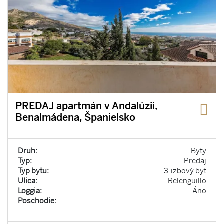
PREDAJ apartmán v Andalúzii,
Benalmádena, Španielsko
Druh:
Byty
Typ:
Predaj
Typ bytu:
3-izbový byt
Ulica:
Relenguillo
Loggia:
Áno
Poschodie: