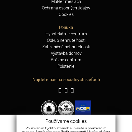
Maklér mesiaca
Ochrana osobných údajov
Cookies
Ponuka
Hypotekárne centrum
Odkup nehnuteľnosti
Zahraničné nehnuteľnosti
Výstavba domov
Právne centrum
Poistenie
Nájdete nás na sociálnych sieťach
Používame cookies
Používaním týchto stránok súhlasíte s používaním
cookies, ktoré nám pomáhajú zabezpečiť lepšie služby.