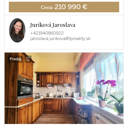
210 990 €
Cena
Juríková Jaroslava
+421940860922
jaroslava.jurikova@lpreality.sk
Predaj