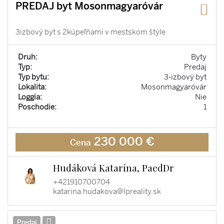
PREDAJ byt Mosonmagyaróvár
3izbový byt s 2kúpeľňami v mestskom štýle
Druh:
Byty
Typ:
Predaj
Typ bytu:
3-izbový byt
Lokalita:
Mosonmagyaróvár
Loggia:
Nie
Poschodie:
1
230 000 €
Cena
Hudáková Katarína, PaedDr
+421910700704
katarina.hudakova@lpreality.sk
Predaj