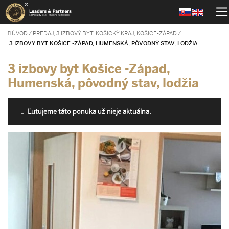
ÚVOD
/
PREDAJ, 3 IZBOVÝ BYT, KOŠICKÝ KRAJ, KOŠICE-ZÁPAD
/
3 IZBOVY BYT KOŠICE -ZÁPAD, HUMENSKÁ, PÔVODNÝ STAV, LODŽIA
3 izbovy byt Košice -Západ,
Humenská, pôvodný stav, lodžia
Ľutujeme táto ponuka už nieje aktuálna.