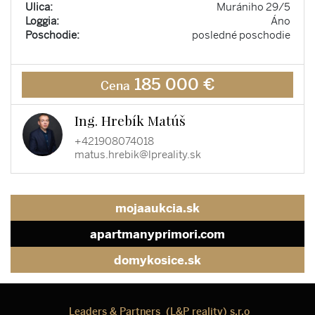
Ulica:
Murániho 29/5
Loggia:
Áno
Poschodie:
posledné poschodie
185 000 €
Cena
Ing. Hrebík Matúš
+421908074018
matus.hrebik@lpreality.sk
mojaaukcia.sk
apartmanyprimori.com
domykosice.sk
Leaders & Partners (L&P reality) s.r.o