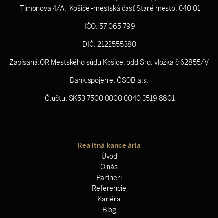
Timonova 4/A, Košice -mestská časť Staré mesto, 040 01
IČO: 57 065 799
DIČ: 2122555380
Zapísaná:OR Mestského súdu Košice, odd Sro, vložka č 62855/V
Bank.spojenie: ČSOB a.s.
Č.účtu: SK53 7500 0000 0040 3519 8801
Realitná kancelária
Úvod
O nás
Partneri
Referencie
Kariéra
Blog