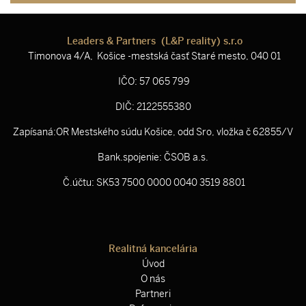
Leaders & Partners (L&P reality) s.r.o
Timonova 4/A, Košice -mestská časť Staré mesto, 040 01
IČO: 57 065 799
DIČ: 2122555380
Zapísaná:OR Mestského súdu Košice, odd Sro, vložka č 62855/V
Bank.spojenie: ČSOB a.s.
Č.účtu: SK53 7500 0000 0040 3519 8801
Realitná kancelária
Úvod
O nás
Partneri