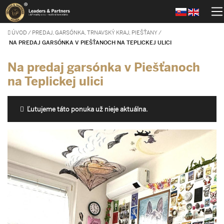
ÚVOD
/
PREDAJ, GARSÓNKA, TRNAVSKÝ KRAJ, PIEŠŤANY
/
NA PREDAJ GARSÓNKA V PIEŠŤANOCH NA TEPLICKEJ ULICI
Na predaj garsónka v Piešťanoch
na Teplickej ulici
Ľutujeme táto ponuka už nieje aktuálna.