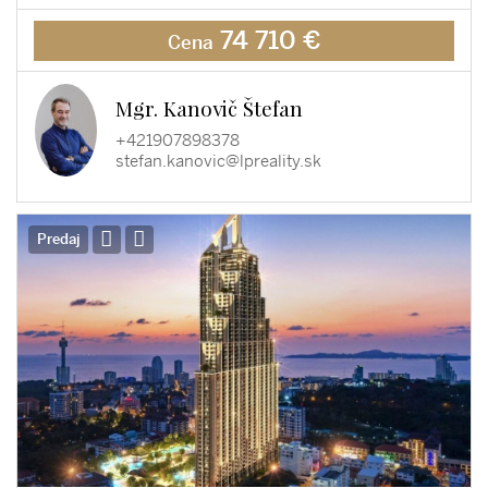
74 710 €
Cena
Mgr. Kanovič Štefan
+421907898378
stefan.kanovic@lpreality.sk
Predaj