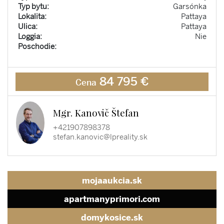
Typ bytu:
Garsónka
Lokalita:
Pattaya
Ulica:
Pattaya
Loggia:
Nie
Poschodie:
84 795 €
Cena
Mgr. Kanovič Štefan
+421907898378
stefan.kanovic@lpreality.sk
mojaaukcia.sk
apartmanyprimori.com
domykosice.sk