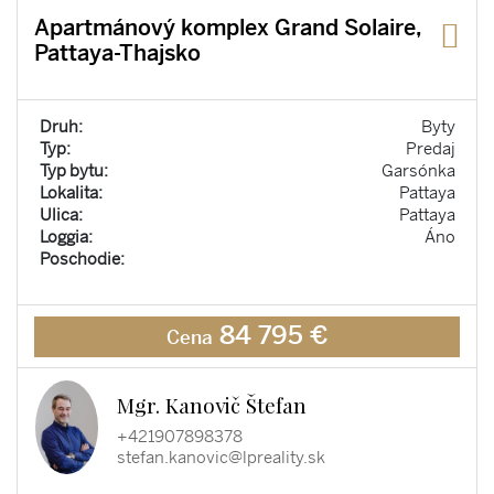
Apartmánový komplex Grand Solaire,
Pattaya-Thajsko
Druh:
Byty
Typ:
Predaj
Typ bytu:
Garsónka
Lokalita:
Pattaya
Ulica:
Pattaya
Loggia:
Áno
Poschodie:
84 795 €
Cena
Mgr. Kanovič Štefan
+421907898378
stefan.kanovic@lpreality.sk