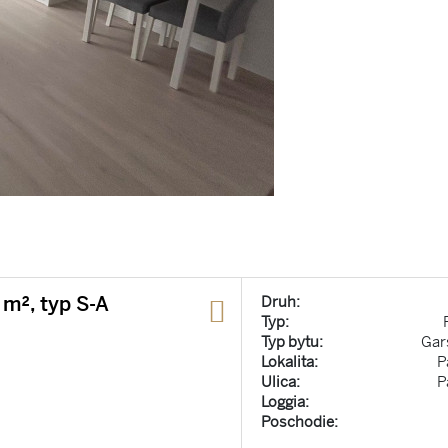
 m², typ S-A
Druh:
Typ:
Typ bytu:
Gar
Lokalita:
P
Ulica:
P
Loggia:
Poschodie: