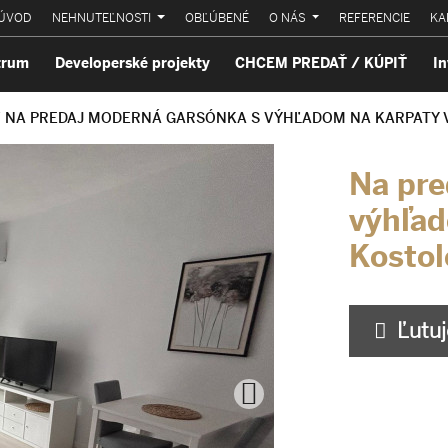
ÚVOD
NEHNUTEĽNOSTI
OBĽÚBENÉ
O NÁS
REFERENCIE
KA
trum
Developerské projekty
CHCEM PREDAŤ / KÚPIŤ
In
/
NA PREDAJ MODERNÁ GARSÓNKA S VÝHĽADOM NA KARPATY V
Na pre
výhľad
Kostol
Ľutuje