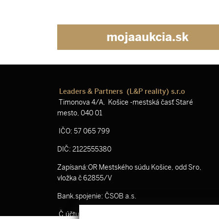
mojaaukcia.sk
Leaders & Partners (L&P reality) s.r.o
Timonova 4/A, Košice -mestská časť Staré
mesto, 040 01
IČO: 57 065 799
DIČ: 2122555380
Zapísaná:OR Mestského súdu Košice, odd Sro,
vložka č 62855/V
Bank.spojenie: ČSOB a.s.
Č.účtu: SK53 7500 0000 0040 3519 8801