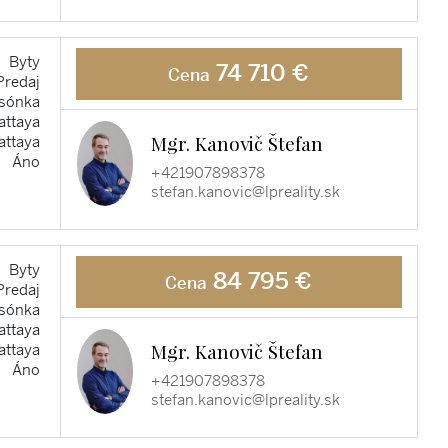
Byty
74 710 €
Cena
Predaj
sónka
attaya
Mgr. Kanovič Štefan
attaya
Áno
+421907898378
stefan.kanovic@lpreality.sk
Byty
84 795 €
Cena
Predaj
sónka
attaya
Mgr. Kanovič Štefan
attaya
Áno
+421907898378
stefan.kanovic@lpreality.sk