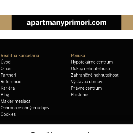
apartmanyprimori.com
Realitná kancelária
Ponuka
Úvod
Hypotekárne centrum
O nás
Odkup nehnuteľnosti
Partneri
Zahraničné nehnuteľnosti
Referencie
Výstavba domov
Kariéra
Právne centrum
Blog
Poistenie
Maklér mesiaca
Ochrana osobných údajov
Cookies