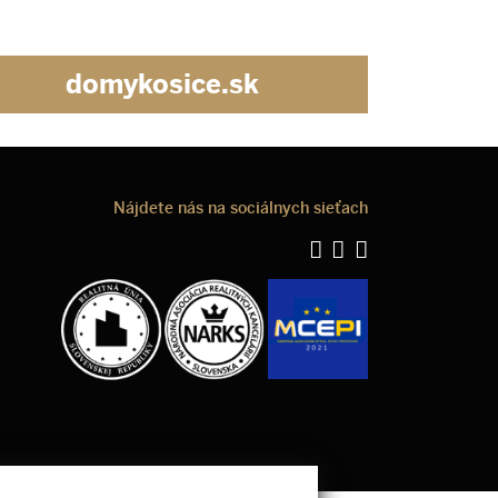
domykosice.sk
Nájdete nás na sociálnych sieťach