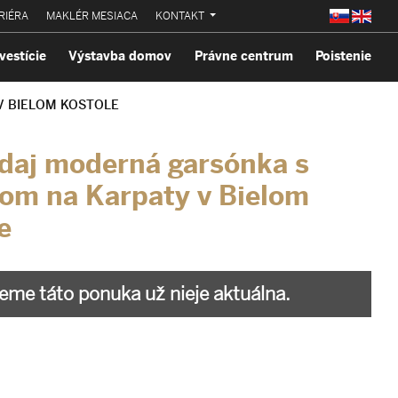
RIÉRA
MAKLÉR MESIACA
KONTAKT
vestície
Výstavba domov
Právne centrum
Poistenie
 BIELOM KOSTOLE
daj moderná garsónka s
om na Karpaty v Bielom
e
me táto ponuka už nieje aktuálna.