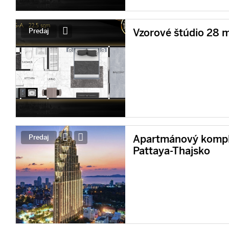
Vzorové štúdio 28 m
Predaj
Apartmánový komple
Predaj
Pattaya-Thajsko