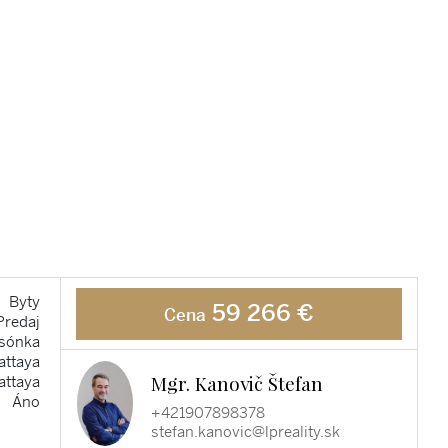
Byty
59 266 €
Cena
Predaj
sónka
attaya
Mgr. Kanovič Štefan
attaya
Áno
+421907898378
stefan.kanovic@lpreality.sk