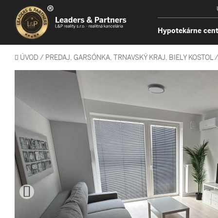
Hypotekárne cen
ÚVOD
/
PREDAJ, GARSÓNKA, TRNAVSKÝ KRAJ, BIELY KOSTOL