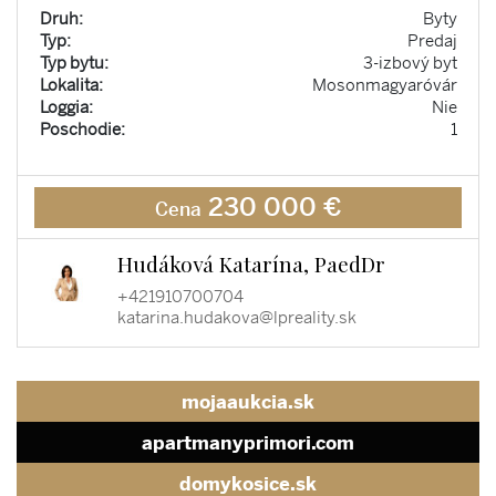
Druh:
Byty
Typ:
Predaj
Typ bytu:
3-izbový byt
Lokalita:
Mosonmagyaróvár
Loggia:
Nie
Poschodie:
1
230 000 €
Cena
Hudáková Katarína, PaedDr
+421910700704
katarina.hudakova@lpreality.sk
mojaaukcia.sk
apartmanyprimori.com
domykosice.sk