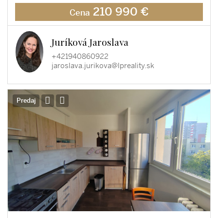
210 990 €
Cena
Juríková Jaroslava
+421940860922
jaroslava.jurikova@lpreality.sk
Predaj