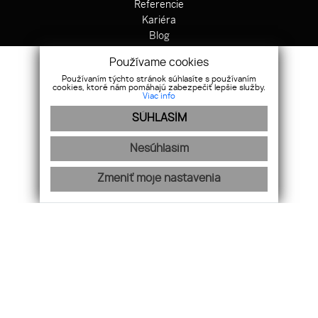
Referencie
Kariéra
Blog
Maklér mesiaca
Používame cookies
Ochrana osobných údajov
Používaním týchto stránok súhlasíte s používaním
Cookies
cookies, ktoré nám pomáhajú zabezpečiť lepšie služby.
Viac info
Ponuka
SÚHLASÍM
Hypotekárne centrum
Odkup nehnuteľnosti
Nesúhlasím
Zahraničné nehnuteľnosti
Výstavba domov
Zmeniť moje nastavenia
Právne centrum
Poistenie
Nájdete nás na sociálnych sieťach