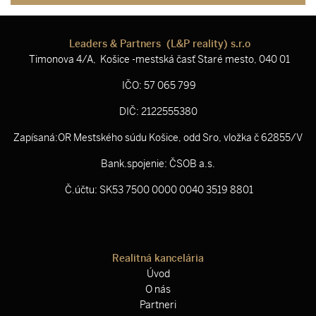
Leaders & Partners (L&P reality) s.r.o
Timonova 4/A, Košice -mestská časť Staré mesto, 040 01
IČO: 57 065 799
DIČ: 2122555380
Zapísaná:OR Mestského súdu Košice, odd Sro, vložka č 62855/V
Bank.spojenie: ČSOB a.s.
Č.účtu: SK53 7500 0000 0040 3519 8801
Realitná kancelária
Úvod
O nás
Partneri