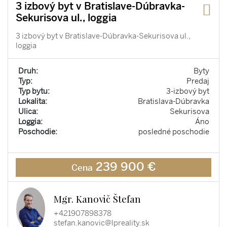
3 izbový byt v Bratislave-Dúbravka-
Sekurisova ul., loggia
3 izbový byt v Bratislave-Dúbravka-Sekurisova ul.,
loggia
Druh:
Byty
Typ:
Predaj
Typ bytu:
3-izbový byt
Lokalita:
Bratislava-Dúbravka
Ulica:
Sekurisova
Loggia:
Áno
Poschodie:
posledné poschodie
239 900 €
Cena
Mgr. Kanovič Štefan
+421907898378
stefan.kanovic@lpreality.sk