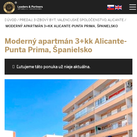
ÚVOD
/
PREDAJ, 3 IZBOVÝ BYT, VALENCIJSKÉ SPOLOČENSTVO, ALICANTE
/
MODERNÝ APARTMÁN 3+KK ALICANTE-PUNTA PRIMA, ŠPANIELSKO
Moderný apartmán 3+kk Alicante-
Punta Prima, Španielsko
Ľutujeme táto ponuka už nieje aktuálna.