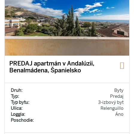
PREDAJ apartmán v Andalúzii,
Benalmádena, Španielsko
Druh:
Byty
Typ:
Predaj
Typ bytu:
3-izbový byt
Ulica:
Relenguillo
Loggia:
Áno
Poschodie: