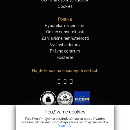
Ochrana osobných údajov
Cookies
Ponuka
Hypotekárne centrum
Odkup nehnuteľnosti
Zahraničné nehnuteľnosti
Výstavba domov
Právne centrum
Poistenie
Nájdete nás na sociálnych sieťach
Používame cookies
Používaním týchto stránok súhlasíte s používaním
WEBDESIGN
|
WEBEX.DIGITAL
cookies, ktoré nám pomáhajú zabezpečiť lepšie služby.
Viac info