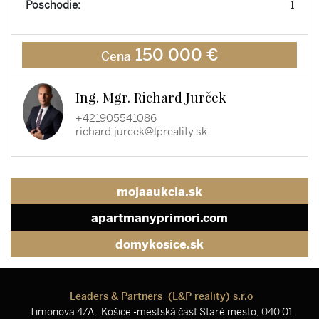
Poschodie:
1
150 000 €
Cena
Ing. Mgr. Richard Jurček
+421905541086
richard.jurcek@lpreality.sk
mojaaukcia.sk
apartmanyprimori.com
domykosice.sk
Leaders & Partners (L&P reality) s.r.o
Timonova 4/A, Košice -mestská časť Staré mesto, 040 01