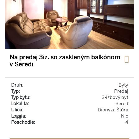
Na predaj 3iz. so zaskleným balkónom
v Seredi
Druh:
Byty
Typ:
Predaj
Typ bytu:
3-izbový byt
Lokalita:
Sereď
Ulica:
Dionýza Štúra
Loggia:
Nie
Poschodie:
4