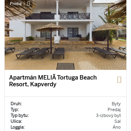
Predaj
Apartmán MELIÃ Tortuga Beach
Resort, Kapverdy
Druh:
Byty
Typ:
Predaj
Typ bytu:
3-izbový byt
Ulica:
Sal
Loggia:
Áno