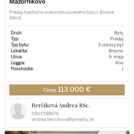
Mazorníkovo
Predaj čiastočne zrekonštruovaného bytu v Brezne
69m2
Druh:
Byty
Typ:
Predaj
Typ bytu:
3-izbový byt
Lokalita:
Brezno
Ulica:
9. mája
Loggia:
Áno
Poschodie:
1
113 000 €
Cena
Berčíková Andrea RSc.
0907298978
andrea.bercikova@lpreality.sk