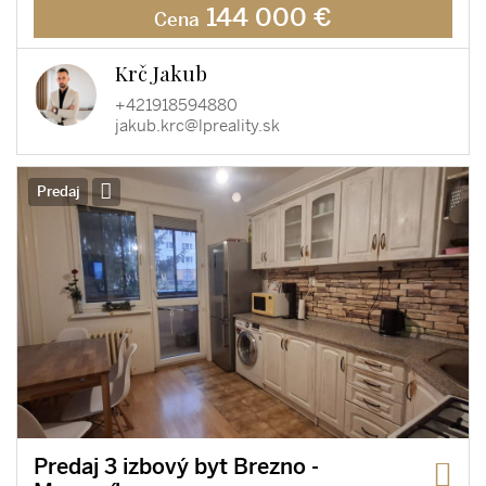
144 000 €
Cena
Krč Jakub
+421918594880
jakub.krc@lpreality.sk
Predaj
Predaj 3 izbový byt Brezno -