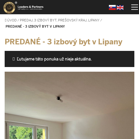
ÚVOD
/
PREDAJ, 3 IZBOVÝ BYT, PREŠOVSKÝ KRAJ, LIPANY
/
PREDANÉ - 3 IZBOVÝ BYT V LIPANY
PREDANÉ - 3 izbový byt v Lipany
Ľutujeme táto ponuka už nieje aktuálna.