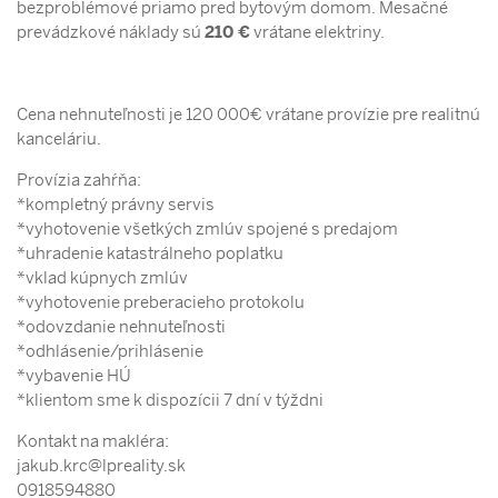
bezproblémové priamo pred bytovým domom. Mesačné
prevádzkové náklady sú
210 €
vrátane elektriny.
Cena nehnuteľnosti je 120 000€ vrátane provízie pre realitnú
kanceláriu.
Provízia zahŕňa:
*kompletný právny servis
*vyhotovenie všetkých zmlúv spojené s predajom
*uhradenie katastrálneho poplatku
*vklad kúpnych zmlúv
*vyhotovenie preberacieho protokolu
*odovzdanie nehnuteľnosti
*odhlásenie/prihlásenie
*vybavenie HÚ
*klientom sme k dispozícii 7 dní v týždni
Kontakt na makléra:
jakub.krc@lpreality.sk
0918594880