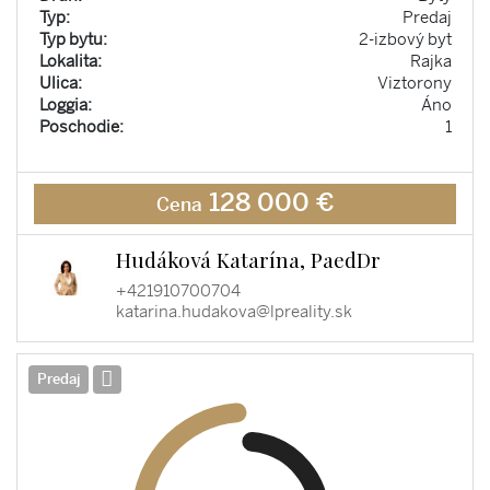
Typ:
Predaj
Typ bytu:
2-izbový byt
Lokalita:
Rajka
Ulica:
Viztorony
Loggia:
Áno
Poschodie:
1
128 000 €
Cena
Hudáková Katarína, PaedDr
+421910700704
katarina.hudakova@lpreality.sk
Predaj