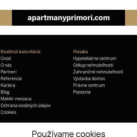
apartmanyprimori.com
Realitná kancelária
Ponuka
Úvod
Hypotekárne centrum
O nás
Odkup nehnuteľnosti
Partneri
Zahraničné nehnuteľnosti
Referencie
Výstavba domov
Kariéra
Právne centrum
Blog
Poistenie
Maklér mesiaca
Ochrana osobných údajov
Cookies
Používame cookies