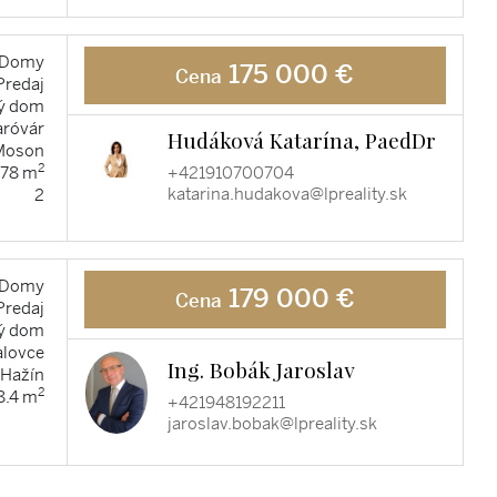
Domy
175 000 €
Cena
Predaj
ý dom
róvár
Hudáková Katarína, PaedDr
Moson
2
+421910700704
78 m
katarina.hudakova@lpreality.sk
2
Domy
179 000 €
Cena
Predaj
ý dom
alovce
Ing. Bobák Jaroslav
Hažín
2
8.4 m
+421948192211
jaroslav.bobak@lpreality.sk