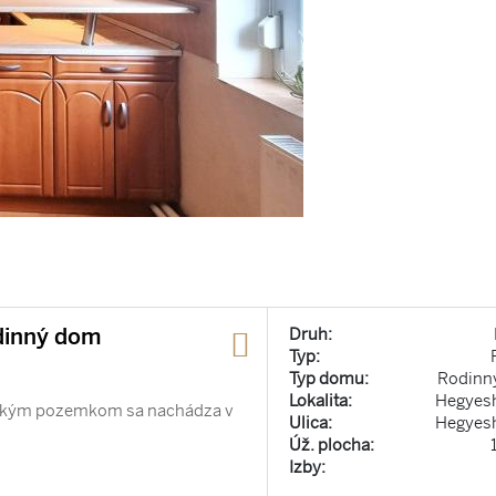
dinný dom
Druh:
Typ:
Typ domu:
Rodinn
Lokalita:
Hegyes
ľkým pozemkom sa nachádza v
Ulica:
Hegyes
Úž. plocha:
Izby: