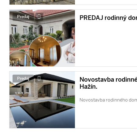
PREDAJ rodinný d
Predaj
Novostavba rodinné
Predaj
Hažín.
Novostavba rodinného dom