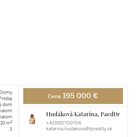
Domy
195 000 €
Cena
Predaj
ý dom
halom
Hudáková Katarína, PaedDr
halom
2
+421910700704
110 m
katarina.hudakova@lpreality.sk
3