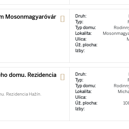
om Mosonmagyaróvár
Druh:
Typ:
Typ domu:
Rodinn
Lokalita:
Mosonmagya
Ulica:
Úž. plocha:
Izby:
ho domu. Rezidencia
Druh:
Typ:
Typ domu:
Rodinn
Lokalita:
Mich
u. Rezidencia Hažín.
Ulica:
Úž. plocha:
10
Izby: