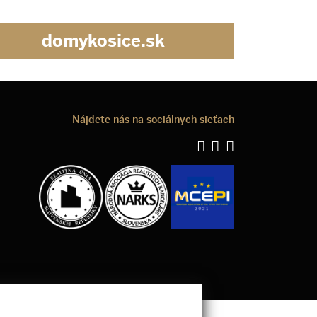
domykosice.sk
Nájdete nás na sociálnych sieťach