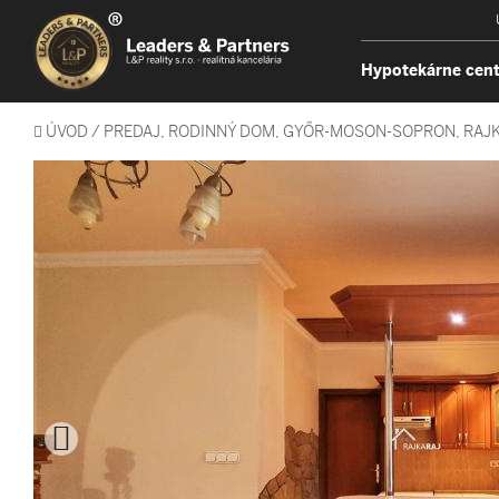
Hypotekárne cen
ÚVOD
/
PREDAJ, RODINNÝ DOM, GYŐR-MOSON-SOPRON, RAJ