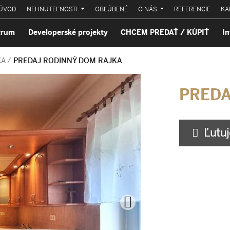
ÚVOD
NEHNUTEĽNOSTI
OBĽÚBENÉ
O NÁS
REFERENCIE
KA
trum
Developerské projekty
CHCEM PREDAŤ / KÚPIŤ
In
KA
/
PREDAJ RODINNÝ DOM RAJKA
PREDA
Ľutuje