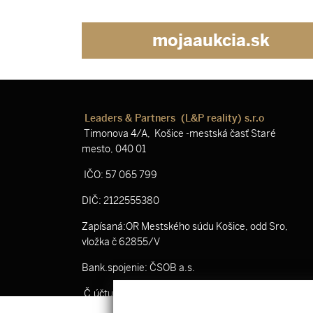
mojaaukcia.sk
Leaders & Partners (L&P reality) s.r.o
Timonova 4/A, Košice -mestská časť Staré
mesto, 040 01
IČO: 57 065 799
DIČ: 2122555380
Zapísaná:OR Mestského súdu Košice, odd Sro,
vložka č 62855/V
Bank.spojenie: ČSOB a.s.
Č.účtu: SK53 7500 0000 0040 3519 8801