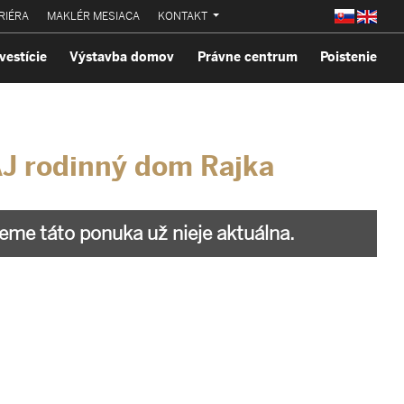
RIÉRA
MAKLÉR MESIACA
KONTAKT
vestície
Výstavba domov
Právne centrum
Poistenie
J rodinný dom Rajka
me táto ponuka už nieje aktuálna.