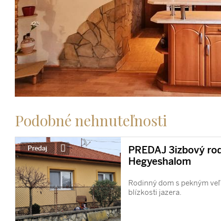
Podobné nehnuteľnosti
PREDAJ 3izbový ro
Predaj
Hegyeshalom
Rodinný dom s pekným ve
blízkosti jazera.