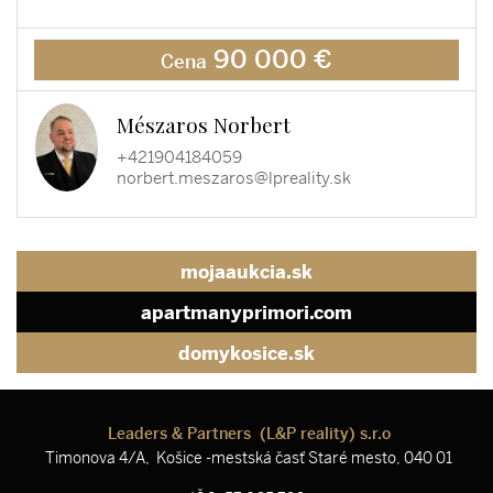
90 000 €
Cena
Mészaros Norbert
+421904184059
norbert.meszaros@lpreality.sk
mojaaukcia.sk
apartmanyprimori.com
domykosice.sk
Leaders & Partners (L&P reality) s.r.o
Timonova 4/A, Košice -mestská časť Staré mesto, 040 01