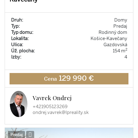
Druh:
Domy
Typ:
Predaj
Typ domu:
Rodinný dom
Lokalita:
Košice-Kavečany
Ulica:
Gazdovská
2
Úž. plocha:
154 m
Izby:
4
129 990 €
Cena
Vavrek Ondrej
+421905123269
ondrej.vavrek@lpreality.sk
Predaj