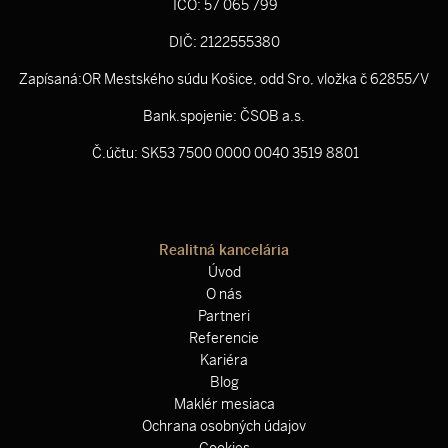
IČO: 57 065 799
DIČ: 2122555380
Zapísaná:OR Mestského súdu Košice, odd Sro, vložka č 62855/V
Bank.spojenie: ČSOB a.s.
Č.účtu: SK53 7500 0000 0040 3519 8801
Realitná kancelária
Úvod
O nás
Partneri
Referencie
Kariéra
Blog
Maklér mesiaca
Ochrana osobných údajov