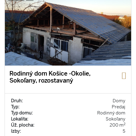
Rodinný dom Košice -Okolie,
Sokoľany, rozostavaný
Druh:
Domy
Typ:
Predaj
Typ domu:
Rodinný dom
Lokalita:
Sokoľany
2
Úž. plocha:
200 m
Izby:
5