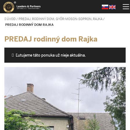
ÚVOD
/
PREDAJ, RODINNÝ DOM, GYŐR-MOSON-SOPRON, RAJKA
/
PREDAJ RODINNÝ DOM RAJKA
PREDAJ rodinný dom Rajka
Ľutujeme táto ponuka už nieje aktuálna.