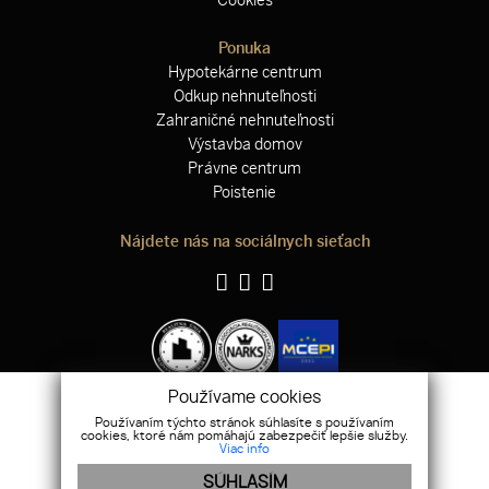
Cookies
Ponuka
Hypotekárne centrum
Odkup nehnuteľnosti
Zahraničné nehnuteľnosti
Výstavba domov
Právne centrum
Poistenie
Nájdete nás na sociálnych sieťach
Používame cookies
Používaním týchto stránok súhlasíte s používaním
WEBDESIGN
|
WEBEX.DIGITAL
cookies, ktoré nám pomáhajú zabezpečiť lepšie služby.
Viac info
SÚHLASÍM