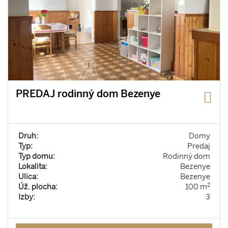
PREDAJ rodinný dom Bezenye
Druh:
Domy
Typ:
Predaj
Typ domu:
Rodinný dom
Lokalita:
Bezenye
Ulica:
Bezenye
2
Úž. plocha:
100 m
Izby:
3