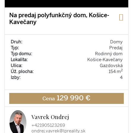
Na predaj polyfunkčný dom, Košice-
Kavečany
Druh:
Domy
Typ:
Predaj
Typ domu:
Rodinný dom
Lokalita:
Košice-Kavečany
Ulica:
Gazdovská
2
Úž. plocha:
154 m
Izby:
4
129 990 €
Cena
Vavrek Ondrej
+421905123269
ondrej.vavrek@lpreality.sk