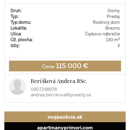
Druh:
Domy
Typ:
Predaj
Typ domu:
Rodinný dom
Lokalita:
Brezno
Ulica:
Čipkovo nábrežie
2
Úž. plocha:
130 m
Izby:
3
115 000 €
Cena
Berčíková Andrea RSc.
0907298978
andrea.bercikova@lpreality.sk
mojaaukcia.sk
apartmanyprimori.com