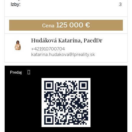
Izby:
3
125 000 €
Cena
Hudáková Katarína, PaedDr
+421910700704
katarina.hudakova@lpreality.sk
Predaj