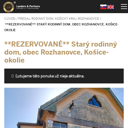
ÚVOD
/
PREDAJ, RODINNÝ DOM, KOŠICKÝ KRAJ, ROZHANOVCE
/
**REZERVOVANÉ** STARÝ RODINNÝ DOM, OBEC ROZHANOVCE, KOŠICE-
OKOLIE
**REZERVOVANÉ** Starý rodinný
dom, obec Rozhanovce, Košice-
okolie
Ľutujeme táto ponuka už nieje aktuálna.