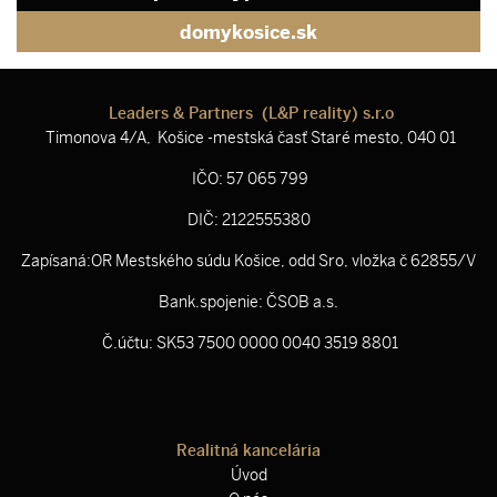
domykosice.sk
Leaders & Partners (L&P reality) s.r.o
Timonova 4/A, Košice -mestská časť Staré mesto, 040 01
IČO: 57 065 799
DIČ: 2122555380
Zapísaná:OR Mestského súdu Košice, odd Sro, vložka č 62855/V
Bank.spojenie: ČSOB a.s.
Č.účtu: SK53 7500 0000 0040 3519 8801
Realitná kancelária
Úvod