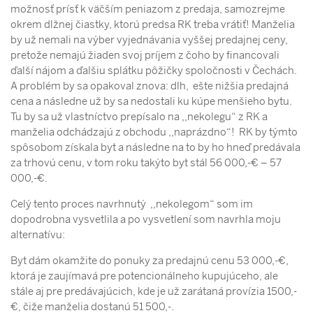
možnosť prísť k väčším peniazom z predaja, samozrejme
okrem dlžnej čiastky, ktorú predsa RK treba vrátiť! Manželia
by už nemali na výber vyjednávania vyššej predajnej ceny,
pretože nemajú žiaden svoj príjem z čoho by financovali
ďalší nájom a ďalšiu splátku pôžičky spoločnosti v Čechách.
A problém by sa opakoval znova: dlh, ešte nižšia predajná
cena a následne už by sa nedostali ku kúpe menšieho bytu.
Tu by sa už vlastníctvo prepísalo na ,,nekolegu“ z RK a
manželia odchádzajú z obchodu ,,naprázdno“! RK by týmto
spôsobom získala byt a následne na to by ho hneď predávala
za trhovú cenu, v tom roku takýto byt stál 56 000,-€ – 57
000,-€.
Celý tento proces navrhnutý ,,nekolegom“ som im
dopodrobna vysvetlila a po vysvetlení som navrhla moju
alternatívu:
Byt dám okamžite do ponuky za predajnú cenu 53 000,-€,
ktorá je zaujímavá pre potencionálneho kupujúceho, ale
stále aj pre predávajúcich, kde je už zarátaná provízia 1500,-
€, čiže manželia dostanú 51 500,-.