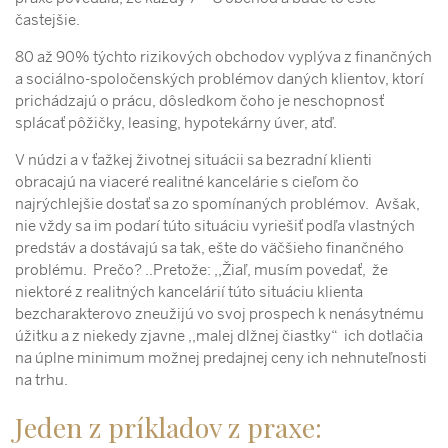
častejšie.
80 až 90% týchto rizikových obchodov vyplýva z finančných
a sociálno-spoločenských problémov daných klientov, ktorí
prichádzajú o prácu, dôsledkom čoho je neschopnosť
splácať pôžičky, leasing, hypotekárny úver, atď.
V núdzi a v ťažkej životnej situácii sa bezradní klienti
obracajú na viaceré realitné kancelárie s cieľom čo
najrýchlejšie dostať sa zo spomínaných problémov. Avšak,
nie vždy sa im podarí túto situáciu vyriešiť podľa vlastných
predstáv a dostávajú sa tak, ešte do väčšieho finančného
problému. Prečo? ..Pretože: ,,Žiaľ, musím povedať, že
niektoré z realitných kancelárií túto situáciu klienta
bezcharakterovo zneužijú vo svoj prospech k nenásytnému
úžitku a z niekedy zjavne ,,malej dlžnej čiastky“ ich dotlačia
na úplne minimum možnej predajnej ceny ich nehnuteľnosti
na trhu.
Jeden z príkladov z praxe: