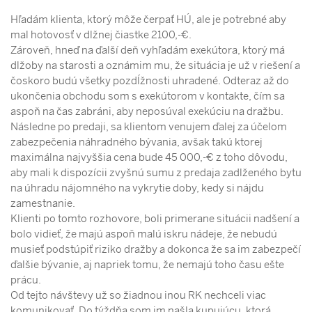
Hľadám klienta, ktorý môže čerpať HÚ, ale je potrebné aby
mal hotovosť v dlžnej čiastke 2100,-€.
Zároveň, hneď na ďalší deň vyhľadám exekútora, ktorý má
dlžoby na starosti a oznámim mu, že situácia je už v riešení a
čoskoro budú všetky pozdĺžnosti uhradené. Odteraz až do
ukončenia obchodu som s exekútorom v kontakte, čím sa
aspoň na čas zabráni, aby neposúval exekúciu na dražbu.
Následne po predaji, sa klientom venujem ďalej za účelom
zabezpečenia náhradného bývania, avšak takú ktorej
maximálna najvyššia cena bude 45 000,-€ z toho dôvodu,
aby mali k dispozícii zvyšnú sumu z predaja zadlženého bytu
na úhradu nájomného na vykrytie doby, kedy si nájdu
zamestnanie.
Klienti po tomto rozhovore, boli primerane situácii nadšení a
bolo vidieť, že majú aspoň malú iskru nádeje, že nebudú
musieť podstúpiť riziko dražby a dokonca že sa im zabezpečí
ďalšie bývanie, aj napriek tomu, že nemajú toho času ešte
prácu.
Od tejto návštevy už so žiadnou inou RK nechceli viac
komunikovať. Do týždňa som im našla kupujúcu, ktorá