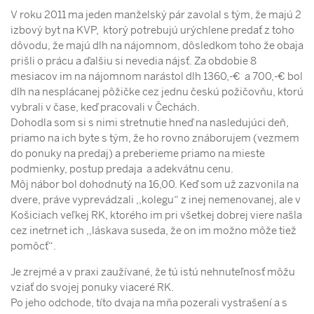
V roku 2011 ma jeden manželský pár zavolal s tým, že majú 2
izbový byt na KVP, ktorý potrebujú urýchlene predať z toho
dôvodu, že majú dlh na nájomnom, dôsledkom toho že obaja
prišli o prácu a ďalšiu si nevedia nájsť. Za obdobie 8
mesiacov im na nájomnom narástol dlh 1360,-€ a 700,-€ bol
dlh na nesplácanej pôžičke cez jednu českú požičovňu, ktorú
vybrali v čase, keď pracovali v Čechách.
Dohodla som si s nimi stretnutie hneď na nasledujúci deň,
priamo na ich byte s tým, že ho rovno znáborujem (vezmem
do ponuky na predaj) a preberieme priamo na mieste
podmienky, postup predaja a adekvátnu cenu.
Môj nábor bol dohodnutý na 16,00. Keď som už zazvonila na
dvere, práve vyprevádzali ,,kolegu“ z inej nemenovanej, ale v
Košiciach veľkej RK, ktorého im pri všetkej dobrej viere našla
cez inetrnet ich ,,láskava suseda, že on im možno môže tiež
pomôcť“.
Je zrejmé a v praxi zaužívané, že tú istú nehnuteľnosť môžu
vziať do svojej ponuky viaceré RK.
Po jeho odchode, títo dvaja na mňa pozerali vystrašení a s