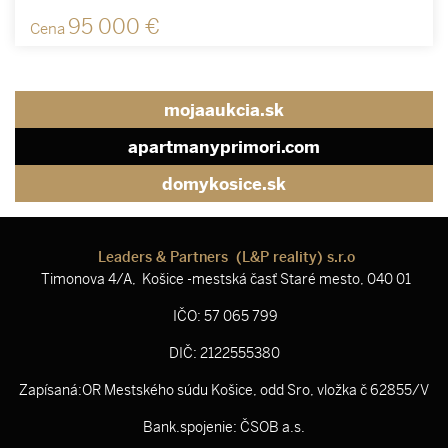
95 000 €
Cena
mojaaukcia.sk
apartmanyprimori.com
domykosice.sk
Leaders & Partners (L&P reality) s.r.o
Timonova 4/A, Košice -mestská časť Staré mesto, 040 01
IČO: 57 065 799
DIČ: 2122555380
Zapísaná:OR Mestského súdu Košice, odd Sro, vložka č 62855/V
Bank.spojenie: ČSOB a.s.