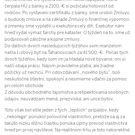
čerpala HÚ z banky a 2100,-€ si požičala hotovosť od
rodičov. Po vystavení certifikátu z banky, sme urobili Zmluvu
o budúcej zmluve a na základe Zmluvy o finančnej výpomoci
a zmenky sme vyplatili u exekútora celý dlh. Exekútor nám
hneď vydal výmaz ťarchy pre kataster. O týždeň na to, sme už
podpisovali záložné a kúpne zmluvy.
Do ďalších dvoch nasledujúcich týždňov som manželom
našla 1 izbový byt na Ťahanovciach za 41 500,-€. Počas tých
dvoch týždňov, kedy som im ja hľadala nové bývanie, oni si
našli obaja prácu. Nájom pravidelne platia, ale žiadne
pôžičky už nechcú. Pri odovzdávaní ,,nového bytu“, boli
neskutočne šťastní, spokojní a nesmierne vďační za pomoc
pri celom obchode.
Z dôvodu obchodného tajomstva a rešpektovania osobných
údajov, neuvádzam mená, priezviská, ani ulice bytov.
Toto však bol ešte jeden z tých ,,lepších“ prípadov, kedy
,,nekolega“ ponúkol polovičné vlastníctvo, pretože sa aj za
takúto nízku dlžnú čiastku ponúka úplny prevod vlastníctva
hneď pri prvej návšteve. Na realitnom trhu je toto nekorektné