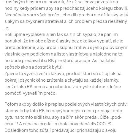
trasľavým hlasom mi hovorili, že už sa ledva pozerali na
hodiny kedy prídem aby sa predchádzajúceho kolegu zbavili.
Nechápala som však prečo, lebo dlh predsa nie až tak vysoký
s akým sa zvyknem stretávať a ich problém predsa riešiteľný
je.
Boli úplne vyplašení a len tak sa z nich sypalo, že pán im
ponúkol, že im obe dĺžne čiastky bez okolkov vyplatí, ale je
preto potrebné, aby urobili kúpnu zmluvu s jeho polovičným
vlastníckym podielom na liste vlastníctva a následne na to,
ho bude predávať iba RK pre ktorú pracuje. Asi najľahší
spôsob ako sa dostať k bytu!
Zjavne to vyzerá veľmi lákavo, pre ľudí ktorí sú už aj tak na
pokraji psychického zrútenia a chytajú sa každej slamky.
Lenže taká RK nemá ani náhodou v úmysle dobrosrdečne
pomôcť. Vysvetlím prečo.
Potom akoby došlo k prepisu podielových vlastníckych práv,
stanovila by táto RK čo najvýhodnejšiu cenu predaja tohto
bytu na tomto sídlisku, aby sa čím skôr predal. Čiže ,,pod-
cenu“! A cena na predaj im bola povedaná 45 000,-€!
Dôsledkom toho zúfalí predávajúci prichádzajú o svoju