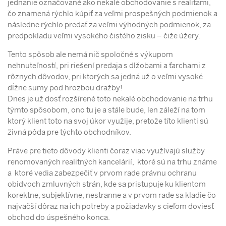
jednanie označované ako nekalé obchodovanie s realitami,
čo znamená rýchlo kúpiť za veľmi prospešných podmienok a
následne rýchlo predať za veľmi výhodných podmienok, za
predpokladu veľmi vysokého čistého zisku – čiže úžery.
Tento spôsob ale nemá nič spoločné s výkupom
nehnuteľností, pri riešení predaja s dlžobami a ťarchami z
rôznych dôvodov, pri ktorých sa jedná už o veľmi vysoké
dĺžne sumy pod hrozbou dražby!
Dnes je už dosť rozšírené toto nekalé obchodovanie na trhu
týmto spôsobom, ono tu je a stále bude, len záleží na tom
ktorý klient toto na svoj úkor využije, pretože títo klienti sú
živná pôda pre týchto obchodníkov.
Práve pre tieto dôvody klienti čoraz viac využívajú služby
renomovaných realitných kancelárií, ktoré sú na trhu známe
a ktoré vedia zabezpečiť v prvom rade právnu ochranu
obidvoch zmluvných strán, kde sa pristupuje ku klientom
korektne, subjektívne, nestranne a v prvom rade sa kladie čo
najväčší dôraz na ich potreby a požiadavky s cieľom doviesť
obchod do úspešného konca.