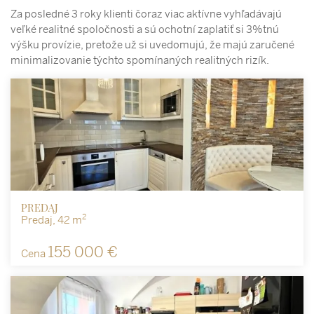
Za posledné 3 roky klienti čoraz viac aktívne vyhľadávajú
veľké realitné spoločnosti a sú ochotní zaplatiť si 3%tnú
výšku provízie, pretože už si uvedomujú, že majú zaručené
minimalizovanie týchto spomínaných realitných rizík.
PREDAJ
2
Predaj, 42 m
155 000 €
Cena