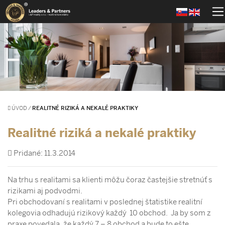
ÚVOD
/
REALITNÉ RIZIKÁ A NEKALÉ PRAKTIKY
Realitné riziká a nekalé praktiky
Pridané: 11.3.2014
Na trhu s realitami sa klienti môžu čoraz častejšie stretnúť s
rizikami aj podvodmi.
Pri obchodovaní s realitami v poslednej štatistike realitní
kolegovia odhadujú rizikový každý 10 obchod. Ja by som z
praxe povedala, že každý 7 – 8 obchod a bude to ešte