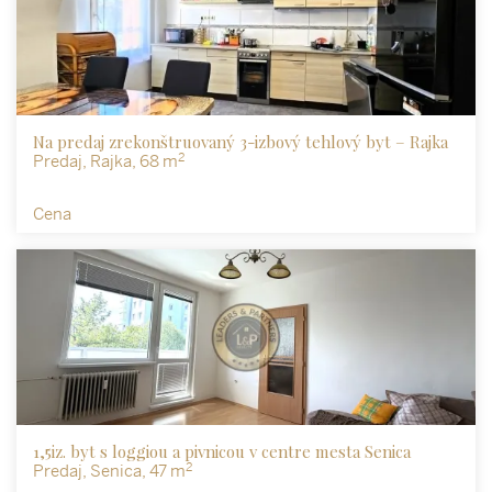
Na predaj zrekonštruovaný 3-izbový tehlový byt – Rajka
2
Predaj, Rajka, 68 m
Cena
1,5iz. byt s loggiou a pivnicou v centre mesta Senica
2
Predaj, Senica, 47 m