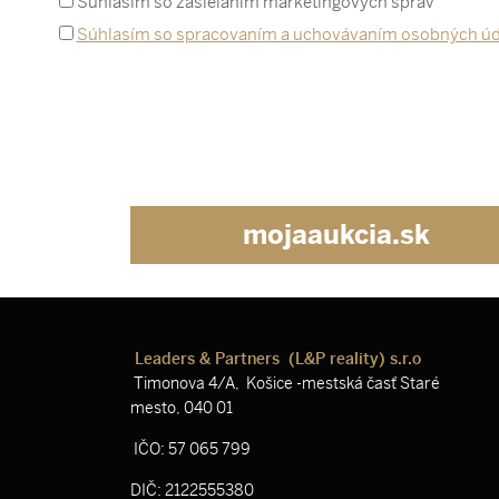
Súhlasím so zasielaním marketingových správ
Súhlasím so spracovaním a uchovávaním osobných úd
mojaaukcia.sk
Leaders & Partners (L&P reality) s.r.o
Timonova 4/A, Košice -mestská časť Staré
mesto, 040 01
IČO: 57 065 799
DIČ: 2122555380