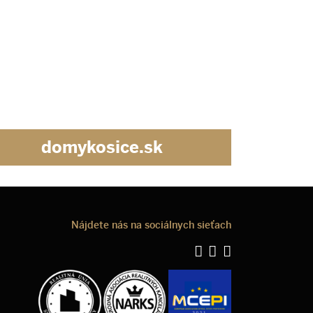
domykosice.sk
Nájdete nás na sociálnych sieťach