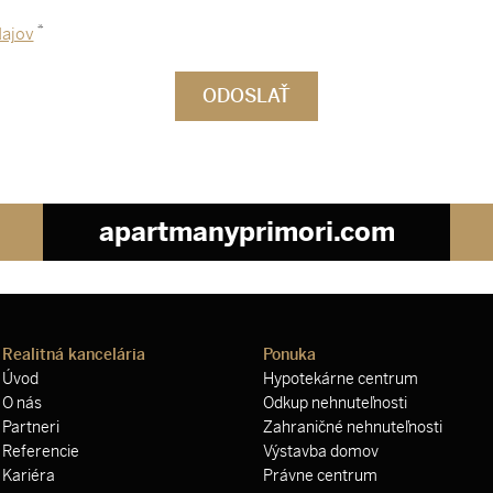
*
ajov
apartmanyprimori.com
Realitná kancelária
Ponuka
Úvod
Hypotekárne centrum
O nás
Odkup nehnuteľnosti
Partneri
Zahraničné nehnuteľnosti
Referencie
Výstavba domov
Kariéra
Právne centrum