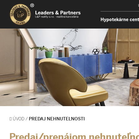
Hypotekárne cen
ÚVOD
/
PREDAJ NEHNUTELNOSTI
Predaj/prenájom nehnuteľno