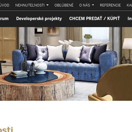
ÚVOD
NEHNUTEĽNOSTI
OBĽÚBENÉ
O NÁS
REFERENCIE
KA
trum
Developerské projekty
CHCEM PREDAŤ / KÚPIŤ
In
sti