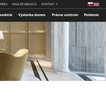
RIÉRA
MAKLÉR MESIACA
KONTAKT
vestície
Výstavba domov
Právne centrum
Poistenie