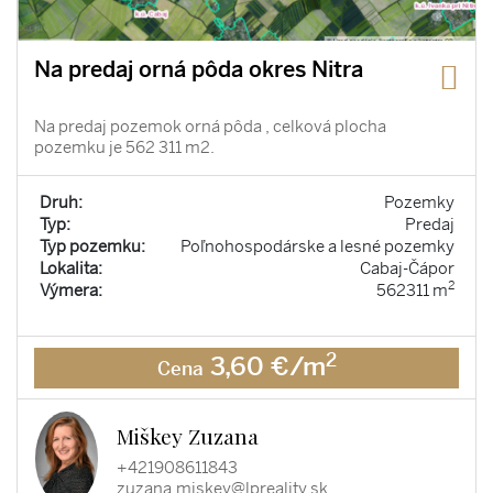
Na predaj orná pôda okres Nitra
Na predaj pozemok orná pôda , celková plocha
pozemku je 562 311 m2.
Druh:
Pozemky
Typ:
Predaj
Typ pozemku:
Poľnohospodárske a lesné pozemky
Lokalita:
Cabaj-Čápor
2
Výmera:
562311 m
2
3,60 €/m
Cena
Miškey Zuzana
+421908611843
zuzana.miskey@lpreality.sk