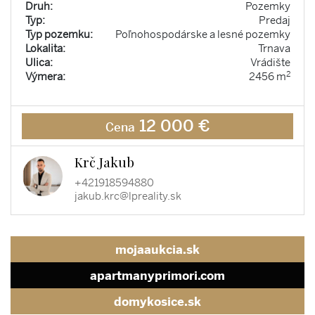
Druh:
Pozemky
Typ:
Predaj
Typ pozemku:
Poľnohospodárske a lesné pozemky
Lokalita:
Trnava
Ulica:
Vrádište
2
Výmera:
2456 m
12 000 €
Cena
Krč Jakub
+421918594880
jakub.krc@lpreality.sk
mojaaukcia.sk
apartmanyprimori.com
domykosice.sk