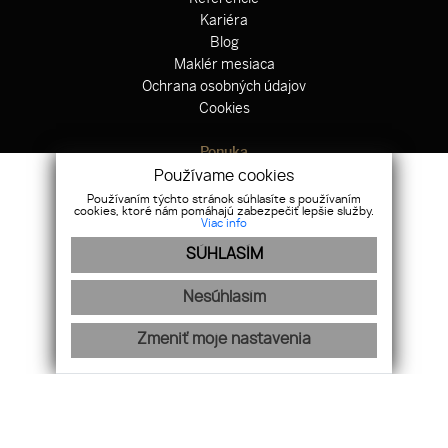
Kariéra
Blog
Maklér mesiaca
Ochrana osobných údajov
Cookies
Ponuka
Hypotekárne centrum
Používame cookies
Odkup nehnuteľnosti
Používaním týchto stránok súhlasíte s používaním
cookies, ktoré nám pomáhajú zabezpečiť lepšie služby.
Zahraničné nehnuteľnosti
Viac info
Výstavba domov
SÚHLASÍM
Právne centrum
Poistenie
Nesúhlasím
Nájdete nás na sociálnych sieťach
Zmeniť moje nastavenia