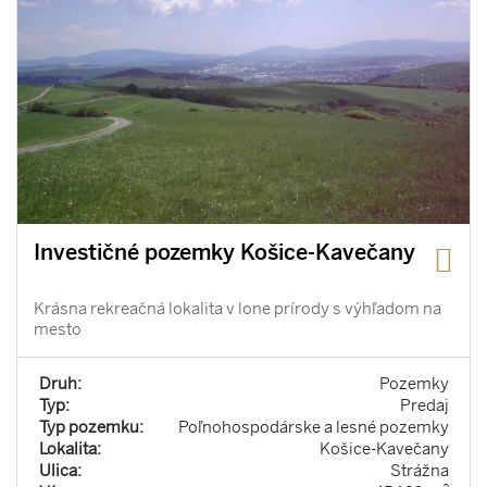
Investičné pozemky Košice-Kavečany
Krásna rekreačná lokalita v lone prírody s výhľadom na
mesto
Druh:
Pozemky
Typ:
Predaj
Typ pozemku:
Poľnohospodárske a lesné pozemky
Lokalita:
Košice-Kavečany
Ulica:
Strážna