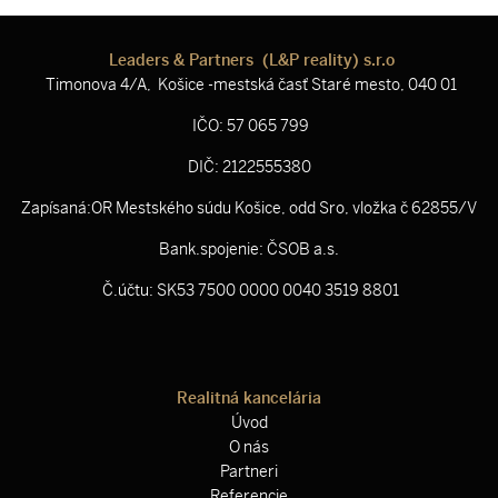
Leaders & Partners (L&P reality) s.r.o
Timonova 4/A, Košice -mestská časť Staré mesto, 040 01
IČO: 57 065 799
DIČ: 2122555380
Zapísaná:OR Mestského súdu Košice, odd Sro, vložka č 62855/V
Bank.spojenie: ČSOB a.s.
Č.účtu: SK53 7500 0000 0040 3519 8801
Realitná kancelária
Úvod
O nás
Partneri
Referencie