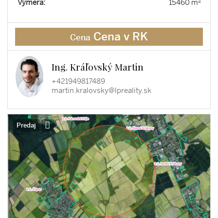
2
Výmera:
15460 m
Cena v RK
Cena
Ing. Kráľovský Martin
+421949817489
martin.kralovsky@lpreality.sk
Predaj