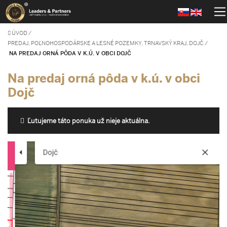
ÚVOD
/
PREDAJ, POĽNOHOSPODÁRSKE A LESNÉ POZEMKY, TRNAVSKÝ KRAJ, DOJČ
/
NA PREDAJ ORNÁ PÔDA V K.Ú. V OBCI DOJČ
Na predaj orná pôda v k.ú. v obci
Dojč
Ľutujeme táto ponuka už nieje aktuálna.