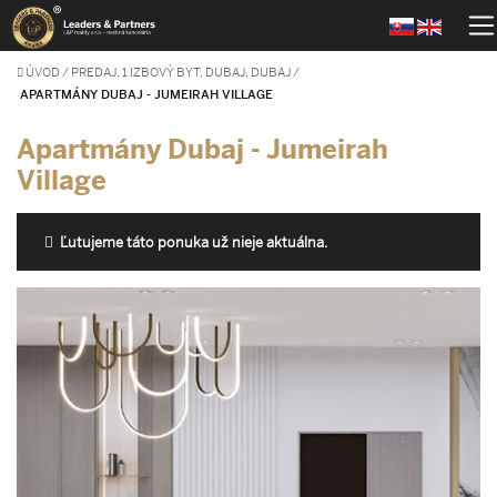
ÚVOD
/
PREDAJ, 1 IZBOVÝ BYT, DUBAJ, DUBAJ
/
APARTMÁNY DUBAJ - JUMEIRAH VILLAGE
Apartmány Dubaj - Jumeirah
Village
Ľutujeme táto ponuka už nieje aktuálna.