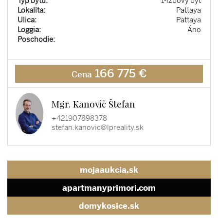
Typ bytu:
1-izbový byt
Lokalita:
Pattaya
Ulica:
Pattaya
Loggia:
Áno
Poschodie:
166 775 €
Cena
Mgr. Kanovič Štefan
+421907898378
stefan.kanovic@lpreality.sk
mojaaukcia.sk
apartmanyprimori.com
domykosice.sk