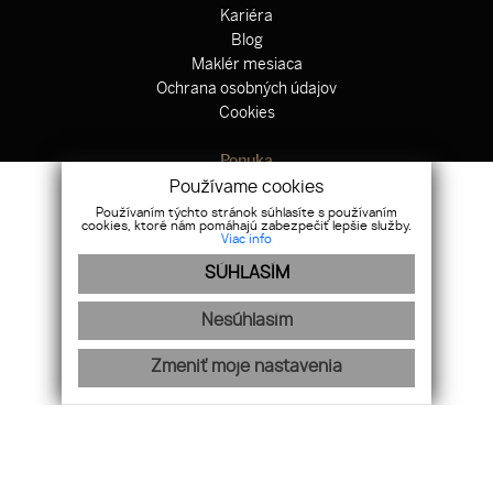
Kariéra
Blog
Maklér mesiaca
Ochrana osobných údajov
Cookies
Ponuka
Hypotekárne centrum
Používame cookies
Odkup nehnuteľnosti
Používaním týchto stránok súhlasíte s používaním
cookies, ktoré nám pomáhajú zabezpečiť lepšie služby.
Zahraničné nehnuteľnosti
Viac info
Výstavba domov
SÚHLASÍM
Právne centrum
Poistenie
Nesúhlasím
Nájdete nás na sociálnych sieťach
Zmeniť moje nastavenia