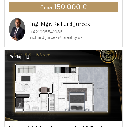
150 000 €
Cena
Ing. Mgr. Richard Jurček
+421905541086
richard.jurcek@lpreality.sk
Predaj