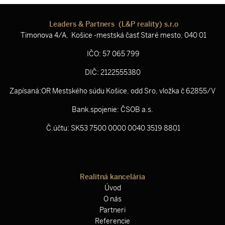
Leaders & Partners (L&P reality) s.r.o
Timonova 4/A, Košice -mestská časť Staré mesto, 040 01
IČO: 57 065 799
DIČ: 2122555380
Zapísaná:OR Mestského súdu Košice, odd Sro, vložka č 62855/V
Bank.spojenie: ČSOB a.s.
Č.účtu: SK53 7500 0000 0040 3519 8801
Realitná kancelária
Úvod
O nás
Partneri
Referencie