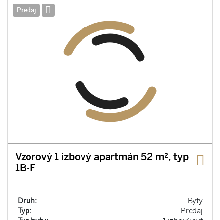
Predaj
Vzorový 1 izbový apartmán 52 m², typ
1B-F
Druh:
Byty
Typ:
Predaj