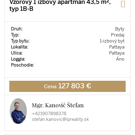
Vzorový 1 izbový apartmán 43,5 m²,
typ 1B-B
Druh:
Byty
Typ:
Predaj
Typ bytu:
1-izbový byt
Lokalita:
Pattaya
Ulica:
Pattaya
Loggia:
Áno
Poschodie:
127 803 €
Cena
Mgr. Kanovič Štefan
+421907898378
stefan.kanovic@lpreality.sk