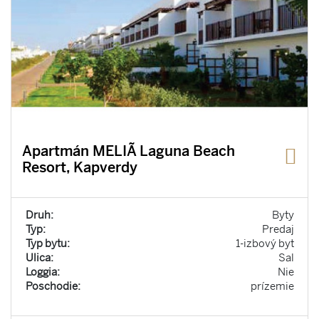
Apartmán MELIÃ Laguna Beach
Resort, Kapverdy
Druh:
Byty
Typ:
Predaj
Typ bytu:
1-izbový byt
Ulica:
Sal
Loggia:
Nie
Poschodie:
prízemie