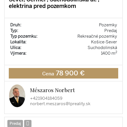
elektrina pred pozemkom
Druh:
Pozemky
Typ:
Predaj
Typ pozemku:
Rekreačné pozemky
Lokalita:
Košice-Sever
Ulica:
Suchodolinská
2
Výmera:
1400 m
78 900 €
Cena
Mészaros Norbert
+421904184059
norbert.meszaros@lpreality.sk
Predaj