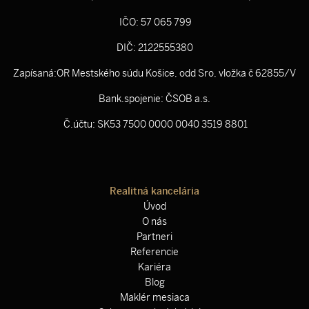
IČO: 57 065 799
DIČ: 2122555380
Zapísaná:OR Mestského súdu Košice, odd Sro, vložka č 62855/V
Bank.spojenie: ČSOB a.s.
Č.účtu: SK53 7500 0000 0040 3519 8801
Realitná kancelária
Úvod
O nás
Partneri
Referencie
Kariéra
Blog
Maklér mesiaca