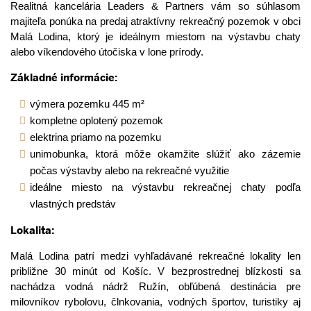
Realitná kancelária Leaders & Partners vám so súhlasom
majiteľa ponúka na predaj atraktívny rekreačný pozemok v obci
Malá Lodina, ktorý je ideálnym miestom na výstavbu chaty
alebo víkendového útočiska v lone prírody.
Základné informácie:
výmera pozemku 445 m²
kompletne oplotený pozemok
elektrina priamo na pozemku
unimobunka, ktorá môže okamžite slúžiť ako zázemie
počas výstavby alebo na rekreačné využitie
ideálne miesto na výstavbu rekreačnej chaty podľa
vlastných predstáv
Lokalita:
Malá Lodina patrí medzi vyhľadávané rekreačné lokality len
približne 30 minút od Košíc. V bezprostrednej blízkosti sa
nachádza vodná nádrž Ružín, obľúbená destinácia pre
milovníkov rybolovu, člnkovania, vodných športov, turistiky aj