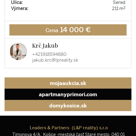
Ulica:
Sered
2
Výmera:
211 m
14 000 €
Cena
Krč Jakub
+421918594880
jakub.krc@lpreality.sk
mojaaukcia.sk
apartmanyprimori.com
domykosice.sk
Leaders & Partners (L&P reality) s.r.o
Timonova 4/A, Košice -mestská časť Staré mesto, 040 01