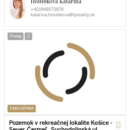
Holubková Katarína
+421948573878
katarina.holubkova@lpreality.sk
Predaj
EXKLUZÍVNA
Pozemok v rekreačnej lokalite Košice -
Sever, Čermeľ , Suchodolinská ul. ,