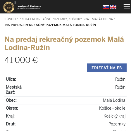
ÚVOD
/
PREDAJ, REKREAČNÉ POZEMKY, KOŠICKÝ KRAJ, MALÁ LODINA
/
NA PREDAJ REKREAČNÝ POZEMOK MALÁ LODINA-RUŽÍN
Na predaj rekreačný pozemok Malá
Lodina-Ružín
41 000 €
ZDIEĽAŤ NA FB
Ulica:
Ružín
Mestská
Ružín
časť:
Obec:
Malá Lodina
Okres:
Košice - okolie
Kraj:
Košický kraj
Druh:
Pozemky