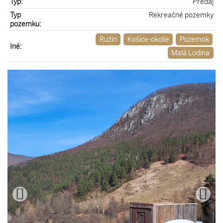
Typ:
Predaj
Typ
Rekreačné pozemky
pozemku:
Ružín
Košice-okolie
Pozemok
Iné:
Malá Lodina