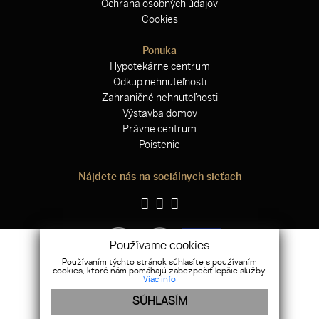
Ochrana osobných údajov
Cookies
Ponuka
Hypotekárne centrum
Odkup nehnuteľnosti
Zahraničné nehnuteľnosti
Výstavba domov
Právne centrum
Poistenie
Nájdete nás na sociálnych sieťach
Používame cookies
Používaním týchto stránok súhlasíte s používaním
cookies, ktoré nám pomáhajú zabezpečiť lepšie služby.
Viac info
SÚHLASÍM
WEBDESIGN
|
WEBEX.DIGITAL