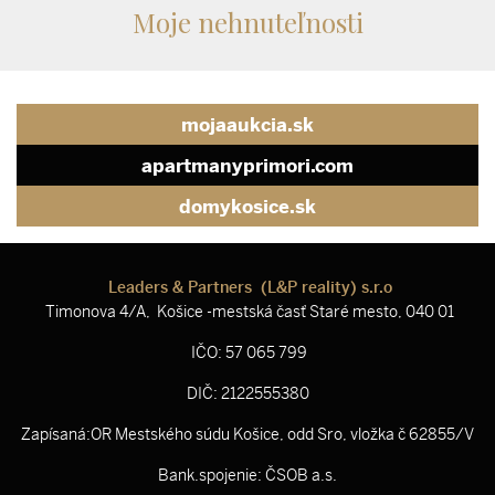
Moje nehnuteľnosti
mojaaukcia.sk
apartmanyprimori.com
domykosice.sk
Leaders & Partners (L&P reality) s.r.o
Timonova 4/A, Košice -mestská časť Staré mesto, 040 01
IČO: 57 065 799
DIČ: 2122555380
Zapísaná:OR Mestského súdu Košice, odd Sro, vložka č 62855/V
Bank.spojenie: ČSOB a.s.