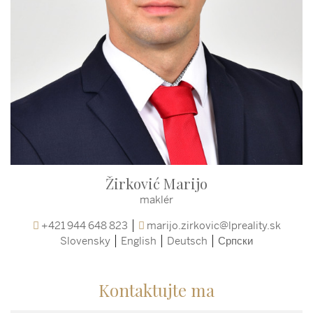
Žirković Marijo
maklér
+421 944 648 823
marijo.zirkovic@lpreality.sk
Slovensky
English
Deutsch
Српски
Kontaktujte ma