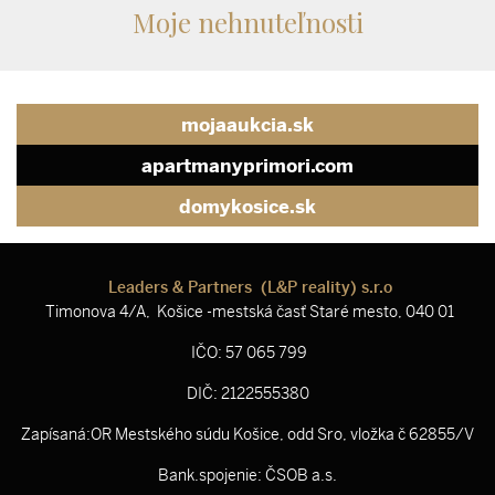
Moje nehnuteľnosti
mojaaukcia.sk
apartmanyprimori.com
domykosice.sk
Leaders & Partners (L&P reality) s.r.o
Timonova 4/A, Košice -mestská časť Staré mesto, 040 01
IČO: 57 065 799
DIČ: 2122555380
Zapísaná:OR Mestského súdu Košice, odd Sro, vložka č 62855/V
Bank.spojenie: ČSOB a.s.