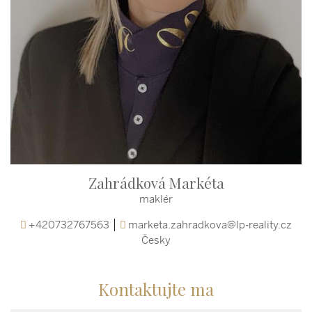
Zahrádková Markéta
maklér
+420732767563
marketa.zahradkova@lp-reality.cz
Česky
Kontaktujte ma