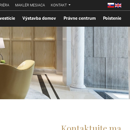
RIÉRA
MAKLÉR MESIACA
KONTAKT
vestície
Výstavba domov
Právne centrum
Poistenie
Kontaktujte ma