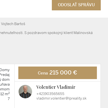
m Vojtech Bartoš
 nehnuteľnosti. S pozdravom spokojný klient Malinovská
Domy
215 000 €
Cena
Predaj
ý dom
uňava
Volentier Vladimír
jemom
2
+421903565655
312 m
vladimir.volentier@lpreality.sk
7