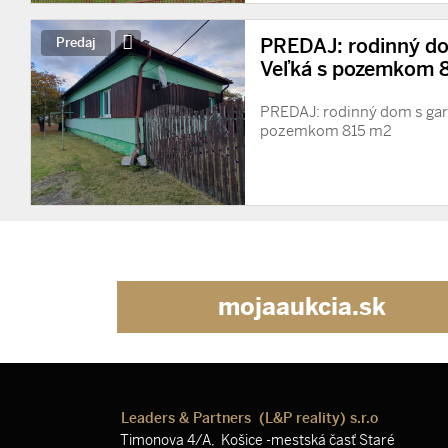
PREDAJ: rodinný do
Predaj
Veľká s pozemkom 
PREDAJ: rodinný dom s gará
pozemkom 815 m2
mojaaukcia.sk
Leaders & Partners (L&P reality) s.r.o
Timonova 4/A, Košice -mestská časť Staré