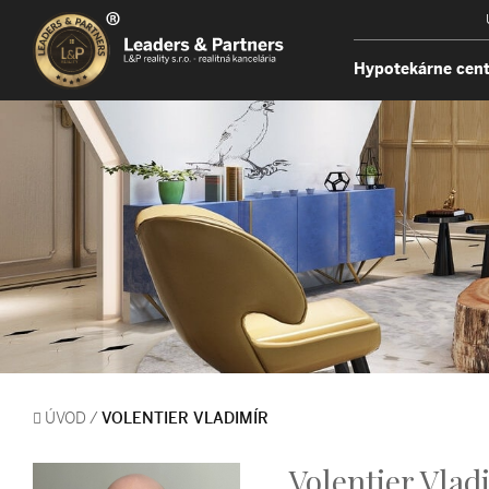
Hypotekárne cen
ÚVOD
/
VOLENTIER VLADIMÍR
Volentier Vlad