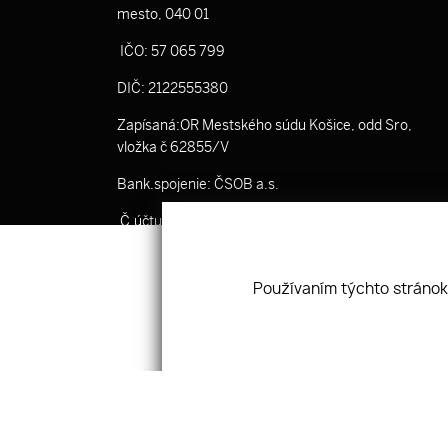
mesto, 040 01
IČO: 57 065 799
DIČ: 2122555380
Zapísaná:OR Mestského súdu Košice, odd Sro,
vložka č 62855/V
Bank.spojenie: ČSOB a.s.
Č.účtu: SK53 7500 0000 0040 3519 8801
Používaním týchto stránok