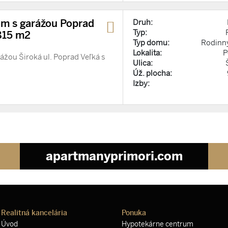
m s garážou Poprad
Druh:
Typ:
815 m2
Typ domu:
Rodinn
Lokalita:
P
žou Široká ul. Poprad Veľká s
Ulica:
Úž. plocha:
Izby:
apartmanyprimori.com
Realitná kancelária
Ponuka
Úvod
Hypotekárne centrum