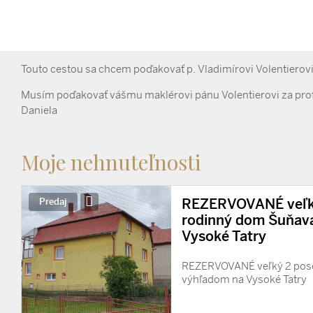
Touto cestou sa chcem poďakovať p. Vladimírovi Volentierovi z
Musím poďakovať vášmu maklérovi pánu Volentierovi za profe
Daniela
Moje nehnuteľnosti
REZERVOVANÉ veľk
Predaj
rodinný dom Šuňava
Vysoké Tatry
REZERVOVANÉ veľký 2 pos
výhľadom na Vysoké Tatry