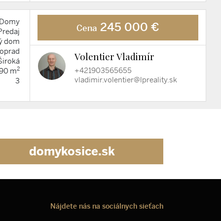
Domy
245 000 €
Cena
Predaj
ý dom
oprad
Volentier Vladimír
Široká
2
+421903565655
90 m
vladimir.volentier@lpreality.sk
3
domykosice.sk
Nájdete nás na sociálnych sieťach