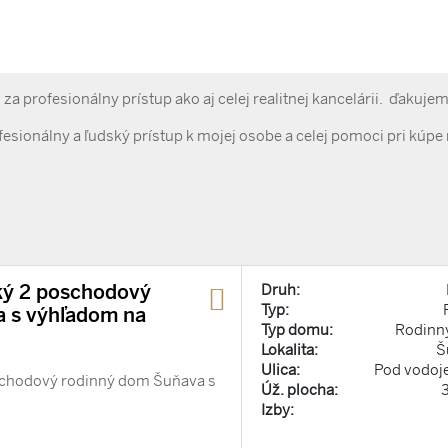
a profesionálny prístup ako aj celej realitnej kancelárii. ďakuje
sionálny a ľudský prístup k mojej osobe a celej pomoci pri kúpe
ý 2 poschodový
Druh:
Typ:
 s výhľadom na
Typ domu:
Rodinn
Lokalita:
Š
Ulica:
Pod vodo
chodový rodinný dom Šuňava s
Úž. plocha:
Izby: