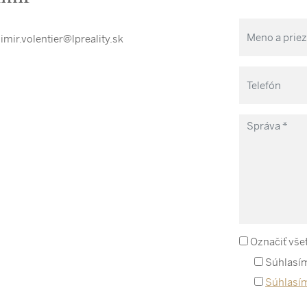
imir.volentier@lpreality.sk
Označiť vše
Súhlasím
Súhlasí