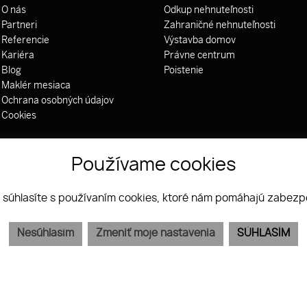
O nás
Odkup nehnuteľnosti
Partneri
Zahraničné nehnuteľnosti
Referencie
Výstavba domov
Kariéra
Právne centrum
Blog
Poistenie
Maklér mesiaca
Ochrana osobných údajov
Cookies
Používame cookies
 súhlasíte s používaním cookies, ktoré nám pomáhajú zabezpe
Nesúhlasím
Zmeniť moje nastavenia
SÚHLASÍM
WEBDESIGN
|
WEBEX.DIGITAL