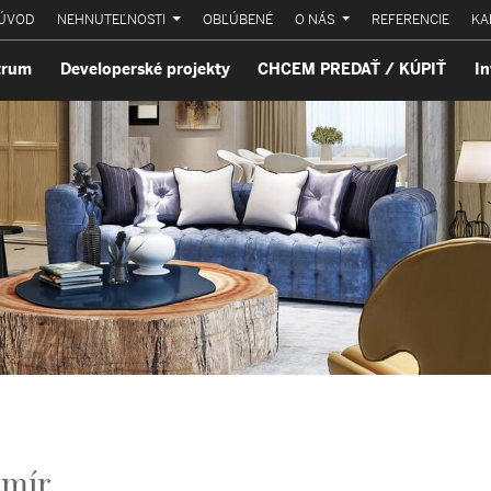
ÚVOD
NEHNUTEĽNOSTI
OBĽÚBENÉ
O NÁS
REFERENCIE
KA
trum
Developerské projekty
CHCEM PREDAŤ / KÚPIŤ
In
imír